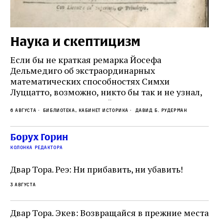
Наука и скептицизм
П
и
Если бы не краткая ремарка Йосефа
е
Дельмедиго об экстраординарных
математических способностях Симхи
Пр
Луццатто, возможно, никто бы так и не узнал,
по
что этот эрудированный и несколько
ме
6 августа
Библиотека, кабинет историка
Давид Б. Рудерман
сварливый венецианский талмудист имел
ча
какое‑то отношение к научной деятельности.
ст
 и
На протяжении почти шестидесяти лет,
Борух Горин
5 а
не
к
вплоть до своей кончины, Луццатто был
колонка редактора
от
и
одним из раввинов Венеции
чт
Двар Тора. Реэ: Ни прибавить, ни убавить!
ко
са
3 августа
ие
о
Двар Тора. Экев: Возвращайся в прежние места