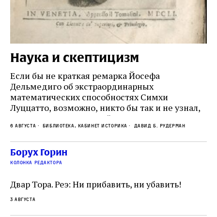
Наука и скептицизм
П
и
Если бы не краткая ремарка Йосефа
е
Дельмедиго об экстраординарных
математических способностях Симхи
Пр
Луццатто, возможно, никто бы так и не узнал,
по
что этот эрудированный и несколько
ме
6 августа
Библиотека, кабинет историка
Давид Б. Рудерман
сварливый венецианский талмудист имел
ча
какое‑то отношение к научной деятельности.
ст
 и
На протяжении почти шестидесяти лет,
Борух Горин
5 а
не
к
вплоть до своей кончины, Луццатто был
колонка редактора
от
и
одним из раввинов Венеции
чт
Двар Тора. Реэ: Ни прибавить, ни убавить!
ко
са
3 августа
ие
о