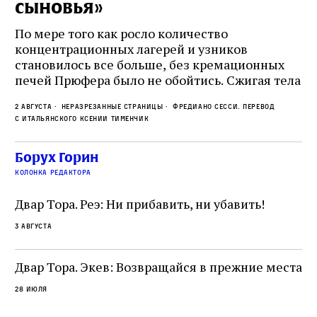
сыновья»
с
о
По мере того как росло количество
концентрационных лагерей и узников
Ст
становилось все больше, без кремационных
на
печей Прюфера было не обойтись. Cжигая тела
ис
прямо в лагере, нацисты не только оставались
во
2 августа
Неразрезанные страницы
Фредиано Сесси. Перевод
верны своему архаичному культу смерти, но и
ху
с итальянского Ксении Тименчик
скрывали от населения соседних городов,
2 а
пе
сколько узников погибало каждый день в этих
с а
по
Борух Горин
жутких местах
ко
колонка редактора
фа
Двар Тора. Реэ: Ни прибавить, ни убавить!
3 августа
Двар Тора. Экев: Возвращайся в прежние места
28 июля