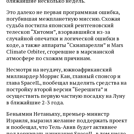
ближайшие несколько недель.
Это далеко не первая программная ошибка,
погубившая межпланетную миссию. Схожая
судьба постигла японский рентгеновский
телескоп “Хитоми”, взорвавшийся из-за
случайной опечатки и логической ошибки в
коде, а также аппараты “Скиапарелли” и Mars
Climate Orbiter, сгоревшие в марсианской
атмосфере по схожим причинам.
Несмотря на неудачу, южноафриканский
миллиардер Моррис Кан, главный спонсор и
глава SpaceIL, пообещал выделить средства на
постройку второй версии “Берешита” и
осуществить первую частную посадку на Луну
в ближайшие 2-3 года.
Беньямин Нетаньяху, премьер-министр
Израиля, выразил желание поддержать проект
и пообещал, что Тель-Авив будет активнее
поддерживать начинания SpaceIL, в том числе