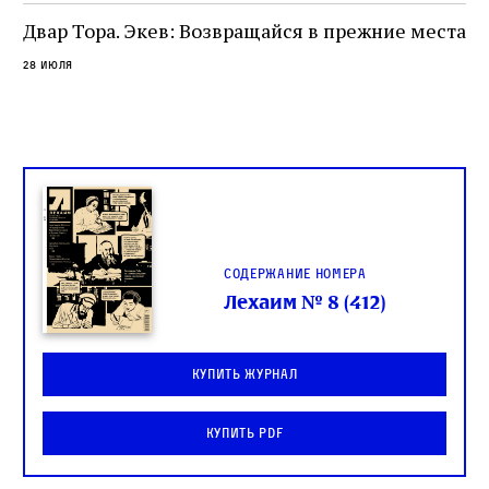
целой общины и стало частью многовекового
спора о том, кому принадлежит последнее
Двар Тора. Экев: Возвращайся в прежние места
слово в переводе Библии
28 июля
Содержание номера
Лехаим № 8 (412)
Купить журнал
Купить PDF