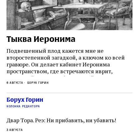
Тыква Иеронима
Н
Подвешенный плод кажется мне не
Ес
второстепенной загадкой, а ключом ко всей
Де
гравюре. Он делает кабинет Иеронима
ма
т
пространством, где встречаются иврит,
Лу
греческий и латынь; буквальный смысл и
чт
6 августа
Борух Горин
6 а
церковная традиция; филологическая
св
точность и понятность; переводчик,
ка
убеждённый в необходимости исправления, и
На
Борух Горин
ти:
читатель, воспринимающий исправление как
вп
е
колонка редактора
разрушение священного текста. Перед нами
од
и
не просто покровитель переводчиков,
Двар Тора. Реэ: Ни прибавить, ни убавить!
окружённый книгами. Перед нами человек,
3 августа
одно решение которого вызвало возмущение