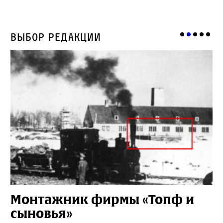
Выбор редакции
Монтажник фирмы «Топф и
Л
сыновья»
с