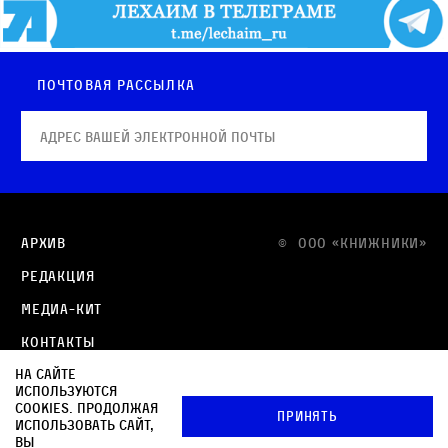
Почтовая рассылка
Архив
© OOO «КНИЖНИКИ»
Редакция
Медиа-кит
Контакты
На сайте
Политика в отношении обработки персональных
используются
данных
cookies. Продолжая
Принять
использовать сайт,
Политика обработки файлов cookie
вы