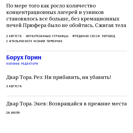
о
По мере того как росло количество
концентрационных лагерей и узников
Ст
становилось все больше, без кремационных
на
печей Прюфера было не обойтись. Cжигая тела
ис
прямо в лагере, нацисты не только оставались
во
2 августа
Неразрезанные страницы
Фредиано Сесси. Перевод
верны своему архаичному культу смерти, но и
ху
с итальянского Ксении Тименчик
скрывали от населения соседних городов,
2 а
пе
сколько узников погибало каждый день в этих
с а
по
Борух Горин
жутких местах
ко
колонка редактора
фа
Двар Тора. Реэ: Ни прибавить, ни убавить!
3 августа
Двар Тора. Экев: Возвращайся в прежние места
28 июля