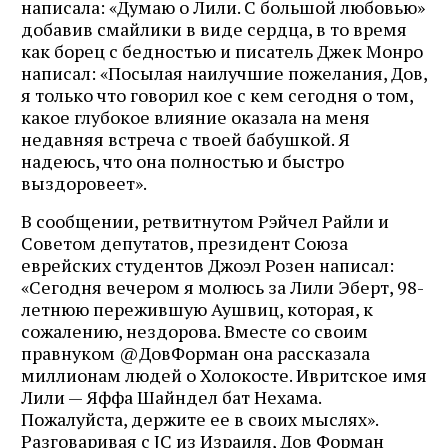
написала: «Думаю о Лили. С большой любовью»
добавив смайлики в виде сердца, в то время
как борец с бедностью и писатель Джек Монро
написал: «Посылая наилучшие пожелания, Дов,
я только что говорил кое с кем сегодня о том,
какое глубокое влияние оказала на меня
недавняя встреча с твоей бабушкой. Я
надеюсь, что она полностью и быстро
выздоровеет».
В сообщении, ретвитнутом Рэйчел Райли и
Советом депутатов, президент Союза
еврейских студентов Джоэл Розен написал:
«Сегодня вечером я молюсь за Лили Эберт, 98-
летнюю пережившую Аушвиц, которая, к
сожалению, нездорова. Вместе со своим
правнуком @ДовФорман она рассказала
миллионам людей о Холокосте. Ивритское имя
Лили — Яффа Шайндел бат Нехама.
Пожалуйста, держите ее в своих мыслях».
Разговаривая с JC из Израиля, Дов Форман