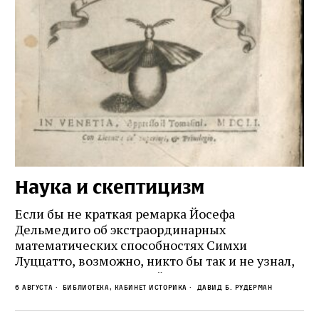
Наука и скептицизм
П
и
Если бы не краткая ремарка Йосефа
е
Дельмедиго об экстраординарных
математических способностях Симхи
Пр
Луццатто, возможно, никто бы так и не узнал,
по
что этот эрудированный и несколько
ме
6 августа
Библиотека, кабинет историка
Давид Б. Рудерман
сварливый венецианский талмудист имел
ча
какое‑то отношение к научной деятельности.
ст