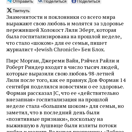
Отправить
Поделиться
Поделиться
Твитнуть
Знаменитости и поклонники со всего мира
выражают свою любовь и молятся за здоровье
пережившей Холокост Лили Эберт, которая
была госпитализирована на прошлой неделе,
что стало «шоком» для ее семьи, пишет
журналист «Jewish Chronicle» Бен Блох.
Пирс Морган, Джереми Вайн, Рэйчел Райли и
Роберт Риндер входят в число тысяч людей,
которые выразили свою любовь 98-летней
Лили после того, как ее правнук Дов Форман 14
сентября поделился новостями о ее здоровье.
Форман рассказал JC, что ее «действительно
внезапная» госпитализация на прошлой
неделе стала «большим шоком» для семьи, но
заметил, что в последний день были
«позитивные признаки», поскольку на
выжившую в Аушвице были излиты потоки
любви и молитв. Ведущая программы «Доброе