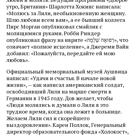
утро, Британия» Шарлотта Хокинс написала:
«Молюсь за Лили, необыкновенную женщину.
Шлю любови всем вам», а ее бывший коллега
Пирс Морган опубликовал смайлик с
молящимися руками. Робби Риндер
опубликовал фразу на иврите «רְפוּאָה שְׁלֵמָה», что
означает «полное исцеление», а Джереми Вайн
добавил: «Пожалуйста, передайте ей мою
любовь».
Официальный мемориальный музей Аушвица
написал: «Удачи и счастья. В начале новой
жизни», — как написал американский солдат,
освободивший Лили на марше смерти в
Германии в 1945 году. Дов желает, чтобы
«Люди молились и думали о Лили в это
трудное время, когда она лежит в больнице.
Желаем Лили сил и скорейшего
выздоровления». Карен Поллок, Генеральный
директор образовательного фонда «Холокост»,