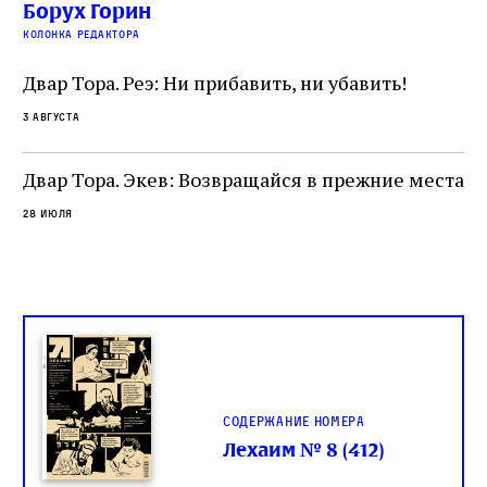
 и
На протяжении почти шестидесяти лет,
Борух Горин
5 а
не
к
вплоть до своей кончины, Луццатто был
колонка редактора
от
и
одним из раввинов Венеции
чт
Двар Тора. Реэ: Ни прибавить, ни убавить!
ко
са
3 августа
ие
о
Двар Тора. Экев: Возвращайся в прежние места
28 июля
Содержание номера
Лехаим № 8 (412)