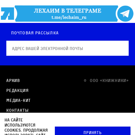
Почтовая рассылка
Архив
© OOO «КНИЖНИКИ»
Редакция
Медиа-кит
Контакты
На сайте
Политика в отношении обработки персональных
используются
данных
cookies. Продолжая
Принять