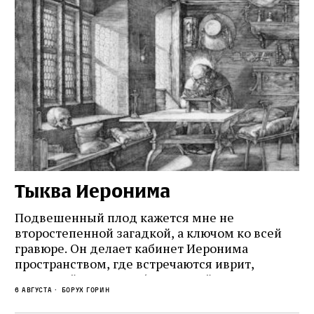
Тыква Иеронима
Н
Подвешенный плод кажется мне не
Ес
второстепенной загадкой, а ключом ко всей
Де
гравюре. Он делает кабинет Иеронима
ма
т
пространством, где встречаются иврит,
Лу
греческий и латынь; буквальный смысл и
чт
6 августа
Борух Горин
6 а
церковная традиция; филологическая
св
точность и понятность; переводчик,
ка