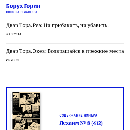
убеждённый в необходимости исправления, и
На
Борух Горин
ти:
читатель, воспринимающий исправление как
вп
е
колонка редактора
разрушение священного текста. Перед нами
од
и
не просто покровитель переводчиков,
Двар Тора. Реэ: Ни прибавить, ни убавить!
окружённый книгами. Перед нами человек,
3 августа
одно решение которого вызвало возмущение
целой общины и стало частью многовекового
спора о том, кому принадлежит последнее
Двар Тора. Экев: Возвращайся в прежние места
слово в переводе Библии
28 июля
Содержание номера
Лехаим № 8 (412)