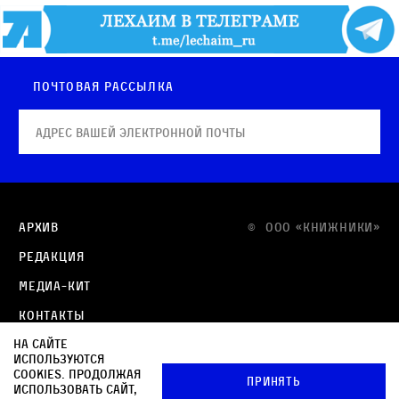
Почтовая рассылка
Архив
© OOO «КНИЖНИКИ»
Редакция
Медиа-кит
Контакты
На сайте
Политика в отношении обработки персональных
используются
данных
cookies. Продолжая
Принять
использовать сайт,
Политика обработки файлов cookie