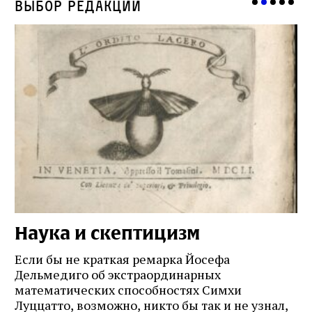
Выбор редакции
Наука и скептицизм
П
и
Если бы не краткая ремарка Йосефа
е
Дельмедиго об экстраординарных
математических способностях Симхи
Пр
Луццатто, возможно, никто бы так и не узнал,