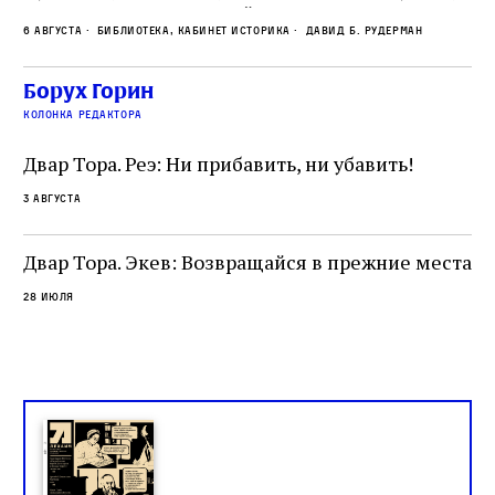
по
что этот эрудированный и несколько
ме
6 августа
Библиотека, кабинет историка
Давид Б. Рудерман
сварливый венецианский талмудист имел
ча
какое‑то отношение к научной деятельности.
ст
 и
На протяжении почти шестидесяти лет,
Борух Горин
5 а
не
к
вплоть до своей кончины, Луццатто был
колонка редактора
от
и
одним из раввинов Венеции
чт
Двар Тора. Реэ: Ни прибавить, ни убавить!
ко
са
3 августа
ие
о
Двар Тора. Экев: Возвращайся в прежние места
28 июля