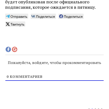
будет опубликован после официального
подписания, которое ожидается в пятницу.
Отправить
Поделиться
Поделиться
Твитнуть
Журнал ЛЕХАИМ в вашем
email
Подпишитесь на рассылку журнала ЛЕХАИМ и получайте
самые интересные публикации с сайта по электронной
Пожалуйста, войдите, чтобы прокомментировать
почте
0
КОММЕНТАРИЕВ
Подписаться