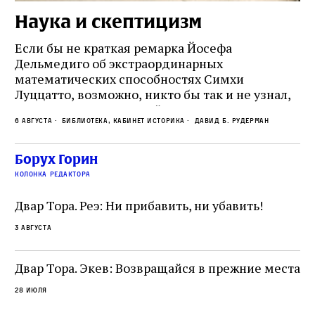
Наука и скептицизм
П
и
Если бы не краткая ремарка Йосефа
е
Дельмедиго об экстраординарных
математических способностях Симхи
Пр
Луццатто, возможно, никто бы так и не узнал,
по
что этот эрудированный и несколько
ме
6 августа
Библиотека, кабинет историка
Давид Б. Рудерман
сварливый венецианский талмудист имел
ча
какое‑то отношение к научной деятельности.
ст
 и
На протяжении почти шестидесяти лет,
Борух Горин
5 а
не
к
вплоть до своей кончины, Луццатто был
колонка редактора
от
и
одним из раввинов Венеции
чт
Двар Тора. Реэ: Ни прибавить, ни убавить!
ко
са
3 августа
ие
о
Двар Тора. Экев: Возвращайся в прежние места
28 июля