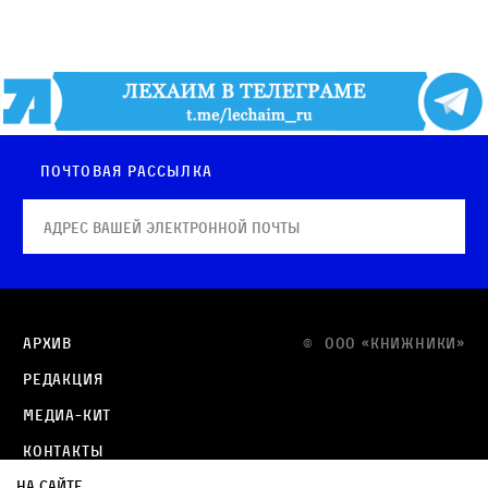
Почтовая рассылка
Архив
© OOO «КНИЖНИКИ»
Редакция
Медиа-кит
Контакты
На сайте
Политика в отношении обработки персональных