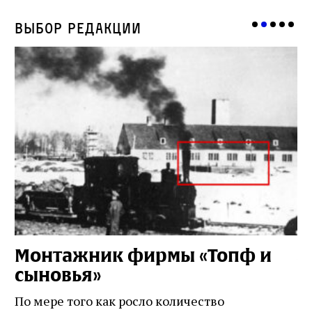
Выбор редакции
Монтажник фирмы «Топф и
Л
сыновья»
с
о
По мере того как росло количество