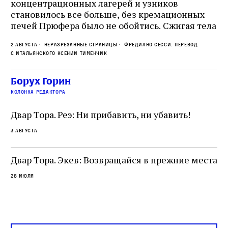
концентрационных лагерей и узников
Ст
становилось все больше, без кремационных
на
печей Прюфера было не обойтись. Cжигая тела
ис
прямо в лагере, нацисты не только оставались
во
2 августа
Неразрезанные страницы
Фредиано Сесси. Перевод
верны своему архаичному культу смерти, но и
ху
с итальянского Ксении Тименчик
скрывали от населения соседних городов,
2 а
пе
сколько узников погибало каждый день в этих
с а
по
Борух Горин
жутких местах
ко
колонка редактора
фа
Двар Тора. Реэ: Ни прибавить, ни убавить!
3 августа
Двар Тора. Экев: Возвращайся в прежние места
28 июля