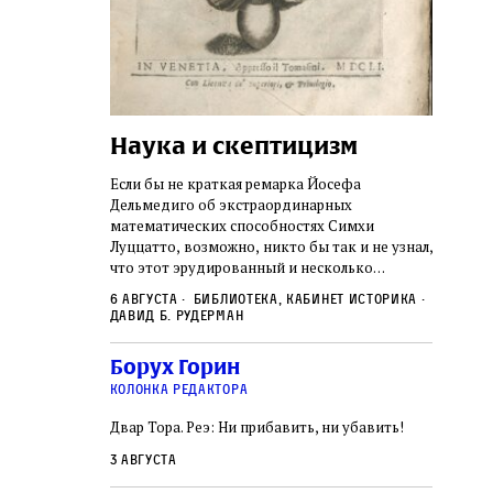
Наука и скептицизм
Погр
неде
не не
Если бы не краткая ремарка Йосефа
судь
ключом ко всей
Дельмедиго об экстраординарных
Иеронима
математических способностях Симхи
Примерн
ся иврит,
Луццатто, возможно, никто бы так и не узнал,
погромо
ый смысл и
что этот эрудированный и несколько
местам Э
ическая
сварливый венецианский талмудист имел
6 августа
Библиотека, кабинет историка
частнос
одчик,
какое‑то отношение к научной деятельности.
Давид Б. Рудерман
стену. 
исправления, и
На протяжении почти шестидесяти лет, вплоть
необыча
правление как
до своей кончины, Луццатто был одним
5 авгус
Борух Горин
отказалс
а. Перед нами
из раввинов Венеции
Ицкови
чтобы н
колонка редактора
одчиков,
количес
ами человек,
Двар Тора. Реэ: Ни прибавить, ни убавить!
самым н
ало возмущение
 многовекового
3 августа
ит последнее