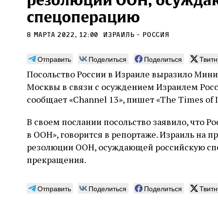
резолюции ООН, осужда
спецоперацию
8 марта 2022, 12:00
Израиль - Россия
Отправить
Поделиться
Поделиться
Твитн
Монтажник фирмы «Топф
Ляг
Посольство России в Израиле выразило Мини
и сыновья»
сар
Москвы в связи с осуждением Израилем Рос
вши
По мере того как росло количество
сообщает «Channel 13», пишет «The Times of Is
концентрационных лагерей и узников
Стиве
становилось все больше, без кремационных
начин
В своем послании посольство заявило, что Р
печей Прюфера было не обойтись. Cжигая
истор
тела прямо в лагере, нацисты не только
в ООН», говорится в репортаже. Израиль на 
вообр
оставались верны своему архаичному культу
худож
резолюции ООН, осуждающей российскую сп
2 августа
Неразрезанные страницы
смерти, но и скрывали от населения соседних
Фредиано Сесси. Перевод с итальянского
перео
прекращения.
2 авг
городов, сколько узников погибало каждый
Ксении Тименчик
полити
Халпе
день в этих жутких местах
котор
Силак
фарао
Отправить
Поделиться
Поделиться
Твитн