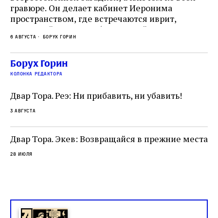
гравюре. Он делает кабинет Иеронима
ма
т
пространством, где встречаются иврит,
Лу
греческий и латынь; буквальный смысл и
чт
6 августа
Борух Горин
6 а
церковная традиция; филологическая
св
точность и понятность; переводчик,
ка
убеждённый в необходимости исправления, и
На
Борух Горин
ти:
читатель, воспринимающий исправление как
вп
е
колонка редактора
разрушение священного текста. Перед нами
од
и
не просто покровитель переводчиков,
Двар Тора. Реэ: Ни прибавить, ни убавить!
окружённый книгами. Перед нами человек,
3 августа
одно решение которого вызвало возмущение
целой общины и стало частью многовекового
спора о том, кому принадлежит последнее
Двар Тора. Экев: Возвращайся в прежние места
слово в переводе Библии
28 июля