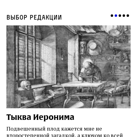
Выбор редакции
Тыква Иеронима
Н
Подвешенный плод кажется мне не
Ес
второстепенной загадкой, а ключом ко всей
Де