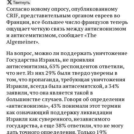
Твитнуть
Согласно новому опросу, опубликованному
CRIF, представительным органом евреев во
Франции, все большее число французов теперь
ощущает четкую связь между антисионизмом
и антисемитизмом, сообщает «The
Algemeiner».
На вопрос, можно ли поддержать уничтожение
Государства Израиль, не проявляя
антисемитизма, 63% респондентов ответили,
что нет. Из них 29% были твердо уверены в
том, что пропаганда, требующая уничтожения
Израиля, всегда была антисемитской, а 34%
заявили, что она является такой в
большинстве случаев. Говоря об определении
«антисионизма», 43% понимали этот термин
как означающий поддержку ликвидации
Израиля как суверенного, независимого
государства, а еще 38% ответили, что не могу
дать точного определения. Только 19%