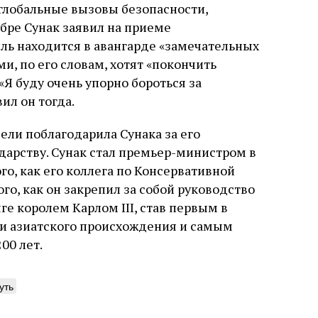
 глобальные вызовы безопасности,
абре Сунак заявил на приеме
иль находится в авангарде «замечательных
и, по его словам, хотят «покончить
Я буду очень упорно бороться за
ил он тогда.
ели поблагодарила Сунака за его
дарству. Сунак стал премьер-министром в
ого, как его коллега по Консервативной
ого, как он закрепил за собой руководство
ге королем Карлом III, став первым в
и азиатского происхождения и самым
00 лет.
уть