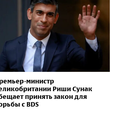
ремьер-министр
еликобритании Риши Сунак
бещает принять закон для
орьбы с BDS