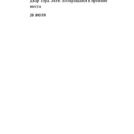
Двар Тора. Экев: Возвращайся в прежние
слово в переводе Библии
места
28 июля