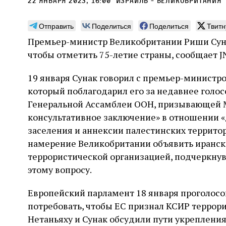
22 января 2023, 16:00
израиль - великобритания
Отправить
Поделиться
Поделиться
Твитн
Премьер-министр Великобритании Риши Сунак
чтобы отметить 75-летие страны, сообщает J
Погромы 1929 года:
Мо
19 января Сунак говорил с премьер-министр
неделя, изменившая
и с
который поблагодарил его за недавнее голо
судьбу еврейского ишува
По ме
Генеральной Ассамблеи ООН, призывающей 
конце
Примерно за полторы недели до начала
консультативное заключение» в отношении «
стано
погромов Ребе совершал поездку по святым
печей
заселения и аннексии палестинских территор
местам Эрец‑Исраэль. Он посетил, в
тела п
частности, Пещеру праотцев и Западную
намерение Великобритании объявить иранск
остав
стену. Он, несомненно, почувствовал
2 авг
террористической организацией, подчеркнув
смерти
необычайное напряжение и сознательно
Фреди
5 августа
Проверено временем
Александр
город
Ксени
этому вопросу.
отказался приходить к Стене в Тиша бе‑Ав,
Ицкович
день 
чтобы не собирать вокруг себя большое
количество хасидов и жителей города и тем
Европейский парламент 18 января проголосов
самым не усиливать напряжённость
потребовать, чтобы ЕС признал КСИР террор
Нетаньяху и Сунак обсудили пути укреплени