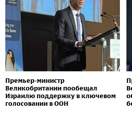
Премьер-министр
П
Великобритании пообещал
В
Израилю поддержку в ключевом
о
голосовании в ООН
б