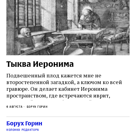
Тыква Иеронима
Н
Подвешенный плод кажется мне не
Ес
второстепенной загадкой, а ключом ко всей
Де
гравюре. Он делает кабинет Иеронима
ма
т
пространством, где встречаются иврит,
Лу
греческий и латынь; буквальный смысл и
чт
6 августа
Борух Горин
6 а
церковная традиция; филологическая
св
точность и понятность; переводчик,
ка
убеждённый в необходимости исправления, и
На
Борух Горин
ти:
читатель, воспринимающий исправление как
вп
е
колонка редактора
разрушение священного текста. Перед нами
од