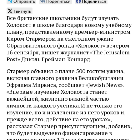
Отправить
Поделиться
Поделиться
Твитнуть
Все британские школьники будут изучать
Холокост в школе благодаря новому учебному
плану, представленному премьер-министром
Киром Стармером на ежегодном ужине
Образовательного фонда «Холокост» вечером
16 сентября, пишет журналист «The Jerusalem
Post» Дниэль Грейман-Кеннард.
Стармер объявил о плане 500 гостям ужина,
включая главного раввина Великобритании
Эфраима Мирвиса, сообщает «Jewish News».
«Впервые изучение Холокоста станет
важнейшей, жизненно важной частью
личности каждого ученика. И не только его
изучение, но и извлечение из него уроков и,
прежде всего, действие на его уроках», —
рассказал Стармер присутствующим, добавив,
что будет выделено финансирование в
размере не менее 2,2 млн фунтов стерлингов,