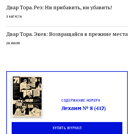
и
не просто покровитель переводчиков,
Двар Тора. Реэ: Ни прибавить, ни убавить!
окружённый книгами. Перед нами человек,
3 августа
одно решение которого вызвало возмущение
целой общины и стало частью многовекового
спора о том, кому принадлежит последнее
Двар Тора. Экев: Возвращайся в прежние места
слово в переводе Библии
28 июля
Содержание номера
Лехаим № 8 (412)
Купить журнал