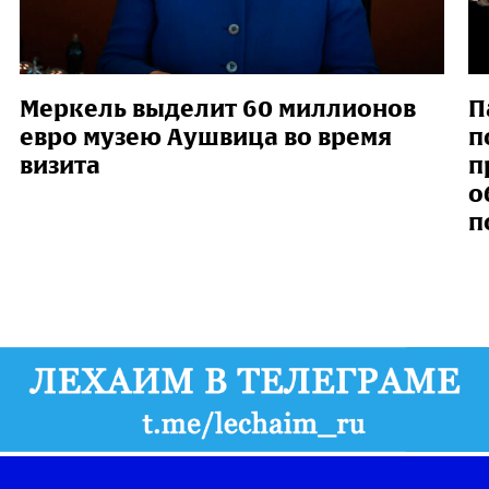
Меркель выделит 60 миллионов
П
евро музею Аушвица во время
п
визита
п
о
п