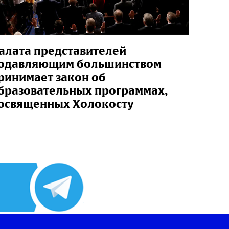
алата представителей
одавляющим большинством
ринимает закон об
бразовательных программах,
освященных Холокосту