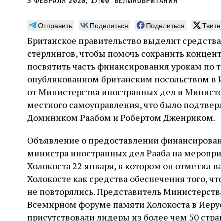
3 февраля 2020, 17:00
Великобритания
Отправить
Поделиться
Поделиться
Твитн
Британское правительство выделит средств
стерлингов, чтобы помочь сохранить концен
Погромы 1929 года:
Мо
посвятить часть финансирования урокам по т
неделя, изменившая
и с
опубликованном британским посольством в 
судьбу еврейского ишува
от Министерства иностранных дел и Министе
По ме
местного самоуправления, что было подтвер
конце
Примерно за полторы недели до начала
стано
Домиником Раабом и Робертом Дженриком.
погромов Ребе совершал поездку по святым
печей
местам Эрец‑Исраэль. Он посетил, в
тела п
частности, Пещеру праотцев и Западную
Объявление о предоставлении финансирован
остав
стену. Он, несомненно, почувствовал
2 авг
министра иностранных дел Рааба на меропр
смерти
необычайное напряжение и сознательно
Фреди
5 августа
Проверено временем
Александр
город
Ксени
Холокоста 22 января, в котором он отметил 
отказался приходить к Стене в Тиша бе‑Ав,
Ицкович
день 
чтобы не собирать вокруг себя большое
Холокосте как средства обеспечения того, 
количество хасидов и жителей города и тем
не повторялись. Представитель Министерств
самым не усиливать напряжённость
Всемирном форуме памяти Холокоста в Иерус
присутствовали лидеры из более чем 50 стр