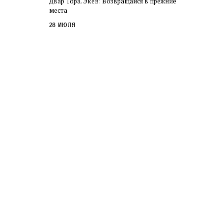
Двар Тора. Экев: Возвращайся в прежние
слово в переводе Библии
места
28 июля