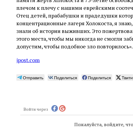
памяти жертв Холокоста и 75-летие освобож
плечом к плечу с нашими еврейскими сооте
Отец детей, прабабушки и прадедушки кото
концентрационные лагеря Холокоста, я знаю,
знали об истории выживших. Это пожертвов
этого места, чтобы мы никогда не смогли за
допустим, чтобы подобное зло повторилось».
jpost.com
Отправить
Поделиться
Поделиться
Твитн
Войти через
Пожалуйста, войдите, ч