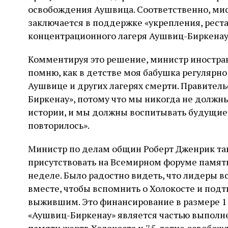
освобождения Аушвица. Соответственно, ми
заключается в поддержке «укрепления, рест
концентрационного лагеря Аушвиц-Биркенау
Комментируя это решение, министр иностран
помню, как в детстве моя бабушка регулярно
Аушвице и других лагерях смерти. Правител
Биркенау», потому что мы никогда не долж
истории, и мы должны воспитывать будущие 
повторилось».
Министр по делам общин Роберт Дженрик такж
присутствовать на Всемирном форуме памят
неделе. Было радостно видеть, что лидеры в
вместе, чтобы вспомнить о Холокосте и под
выжившим. Это финансирование в размере 1 
«Аушвиц-Биркенау» является частью выполне