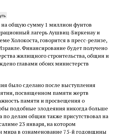
уть
а на общую сумму 1 миллион фунтов
трационный лагерь Аушвиц-Биркенау и
нтажник фирмы «Топф
Еврейская звезда
еме Холокоста, говорится в пресс-релизе,
ыновья»
Буэнос‑Айреса
Израиле. Финансирование будет получено
рства жилищного строительства, общин и
ре того как росло количество
В этой атмосфере напряжения 
ждено главами обоих министерств
нтрационных лагерей и узников
еврейская община Буэнос‑Айр
вилось все больше, без кремационных
символический жест: в годов
 Прюфера было не обойтись. Cжигая
полковника устанавливает на
рямо в лагере, нацисты не только
бронзовую плиту с ангелом, п
ия было сделано после выступления
ались верны своему архаичному культу
Фалькона и звездой Давида с
уста
Неразрезанные страницы
7 августа
Artefactum
Анас
иятии, посвященном памяти жертв
, но и скрывали от населения соседних
иврите. Это был акт политиче
ано Сесси. Перевод с итальянского
ов, сколько узников погибало каждый
лояльности: демонстрация тог
и Тименчик
важность памяти и просвещения о
в этих жутких местах
еврейская община не поддерж
чтобы подобные злодеяния никогда больше
осуждает радикалов и стреми
признанной частью аргентинс
а по делам общин также присутствовал на
алиме 23 января, на котором
ан мира в ознаменование 75-й годовщины