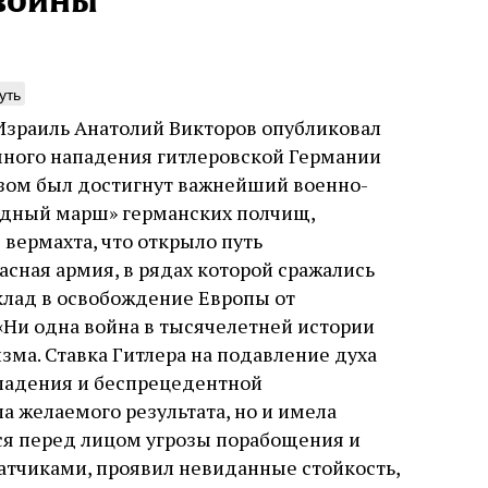
 войны
уть
Израиль Анатолий Викторов опубликовал
нета обезьян
Погромы 1929 год
много нападения гитлеровской Германии
неделя, изменив
юзом был достигнут важнейший военно-
ижение книги координированными
судьбу еврейско
ями ведущих мировых СМИ тоже вряд
бедный марш» германских полчищ,
ло случая или следствие выдающихся
вермахта, что открыло путь
Примерно за полторы недели д
инств книги. Перед нами, видимо,
погромов Ребе совершал поез
 проекта. Задача которого может быть
асная армия, в рядах которой сражались
местам Эрец‑Исраэль. Он посет
улирована так: создание фальшивой
клад в освобождение Европы от
юля
Книжный разговор
Григорий
частности, Пещеру праотцев 
ской идентичности, имеющей
стену. Он, несомненно, почув
 «Ни одна война в тысячелетней истории
родные социалистические корни в
необычайное напряжение и со
, в противовес «сионистам
ма. Ставка Гитлера на подавление духа
5 августа
Проверено време
отказался приходить к Стене 
Ицкович
ападения и беспрецедентной
чтобы не собирать вокруг себ
количество хасидов и жителей
а желаемого результата, но и имела
самым не усиливать напряжён
ся перед лицом угрозы порабощения и
атчиками, проявил невиданные стойкость,