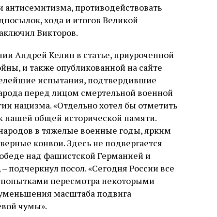
и антисемитизма, противодействовать
посылок, хода и итогов Великой
заключил Викторов.
ии Андрей Келин в статье, приуроченной
йны, и также опубликованной на сайте
желейшие испытания, подтвердившие
 народа перед лицом смертельной военной
ии нацизма. «Отдельно хотел бы отметить
к нашей общей исторической памяти.
 народов в тяжелые военные годы, ярким
верные конвои. Здесь не подвергается
победе над фашистской Германией и
 – подчеркнул посол. «Сегодня России все
и попытками пересмотра некоторыми
иуменьшения масштаба подвига
евой чумы».