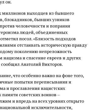
ул он.
ух миллионов выходцев из бывшего
ов, блокадников, бывших узников
 против человечности и попрания
о героизма людей, объединенных
 отметил посол. «Близость подходов
илиями отстаивать историческую правду
олодому поколению непреложность
 нацизма и спасение евреев и других
– сообщил Анатолий Викторов.
ние, что особенно важно на фоне того,
ничные попытки переписывания и
ма и прославления нацистских
 памяти советских воинов –
лжим и впредь на всех уровнях открыто
 национальной исключительности,