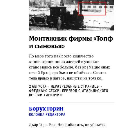
а:
Монтажник фирмы «Топф
Лягу
шая
и сыновья»
сара
го ишува
вши 
По мере того как росло количество
концентрационных лагерей и узников
о начала
Стивен 
становилось все больше, без кремационных
дку по святым
начиная
печей Прюфера было не обойтись. Cжигая
ил, в
истории
тела прямо в лагере, нацисты не только
и Западную
воображ
оставались верны своему архаичному культу
ствовал
художес
2 августа
Неразрезанные страницы
смерти, но и скрывали от населения соседних
знательно
Фредиано Сесси. Перевод с итальянского
переосм
нем
Александр
2 авгус
городов, сколько узников погибало каждый
Ксении Тименчик
в Тиша бе‑Ав,
политиче
Халперн
день в этих жутких местах
я большое
которые
Силако
 города и тем
Борух Горин
фараон
ность
колонка редактора
Двар Тора. Реэ: Ни прибавить, ни убавить!