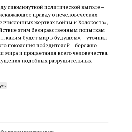
оду сиюминутной политической выгоде –
 искажающее правду о нечеловеческих
бесчисленных жертвах войны и Холокоста»,
ействие этим безнравственным попыткам
, каким будет мир в будущем», – уточнил
кого поколения победителей – бережно
я мира и процветания всего человечества.
допущения подобных разрушительных
уть
тобы прокомментировать