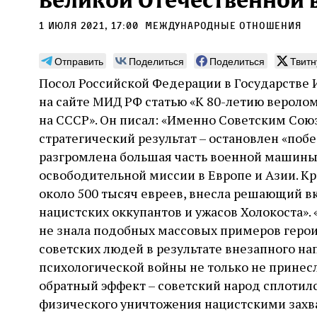
Великой Отечественной
1 июля 2021, 17:00
международные отношения
Отправить
Поделиться
Поделиться
Твитн
Посол Российской Федерации в Государстве 
Может ли человек,
Пла
на сайте МИД РФ статью «К 80-летию вероло
сведущий в естественных
на СССР». Он писал: «Именно Советским Со
Продв
науках, серьезно
усили
стратегический результат – остановлен «по
относиться к каббале?
ли де
разгромлена большая часть военной машины 
досто
часть
освободительной миссии в Европе и Азии. Кр
Повышенный интерес Дельмедиго к каббале,
сформ
наряду с его попытками провести параллели
около 500 тысяч евреев, внесла решающий в
30 и
еврей
между еврейской мистикой, неоплатонизмом
Хавин
нацистских оккупантов и ужасов Холокоста».
благо
и атомизмом, следует воспринимать в
Бунде
контексте его сомнений относительно
не знала подобных массовых примеров героиз
достоверности схоластической метафизики и
советских людей в результате внезапного н
31 июля
Библиотека, кабинет историка
готовности искать и анализировать
Давид Б. Рудерман
психологической войны не только не принесл
альтернативные философские точки зрения
обратный эффект – советский народ сплотил
физического уничтожения нацистскими захв