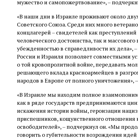
мужество и самопожертвование», – подчеркн
«В наши дни в Израиле проживают около дв
Советского Союза. Среди них много ветеран
концлагерей – свидетелей как преступлений
человеческого достоинства, так и массовог
убежденностью в справедливости их дела», –
России и Израиля позволяет совместными ус
о той кровопролитной войне, передавать м
решающего вклада красноармейцев в разгром
народов в Европе от полного уничтожения», 
«В Израиле мы находим полное взаимопонима
как в ряде государств предпринимаются ци
искажения истории войны, героизации нациз
приспешников, кощунственного отношения к
освободителей», – подчеркнул он. «Мы продо
говорить о губительности возрождения идей