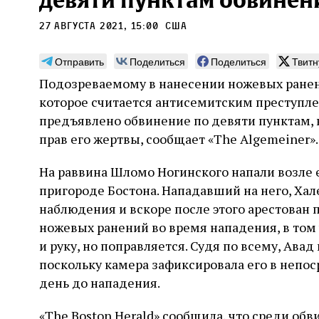
девяти пунктам обвинен
27 августа 2021, 15:00
сша
Отправить
Поделиться
Поделиться
Твитн
Подозреваемому в нанесении ножевых ранен
Может ли человек,
Пла
которое считается антисемитским преступлен
сведущий в естественных
предъявлено обвинение по девяти пунктам,
Продв
науках, серьезно
усили
прав его жертвы, сообщает «The Algemeiner».
относиться к каббале?
ли де
досто
На раввина Шломо Ногинского напали возле 
часть
Повышенный интерес Дельмедиго к каббале,
сформ
пригороде Бостона. Нападавший на него, Ха
наряду с его попытками провести параллели
30 и
еврей
между еврейской мистикой, неоплатонизмом
Хавин
наблюдения и вскоре после этого арестован 
благо
и атомизмом, следует воспринимать в
ножевых ранений во время нападения, в том 
Бунде
контексте его сомнений относительно
достоверности схоластической метафизики и
и руку, но поправляется. Судя по всему, Ава
31 июля
Библиотека, кабинет историка
готовности искать и анализировать
Давид Б. Рудерман
поскольку камера зафиксировала его в непо
альтернативные философские точки зрения
день до нападения.
«The Boston Herald» сообщила, что среди об