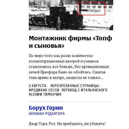
а:
Монтажник фирмы «Топф
Лягу
шая
и сыновья»
сара
го ишува
вши 
По мере того как росло количество
концентрационных лагерей и узников
о начала
Стивен 
становилось все больше, без кремационных
дку по святым
начиная
печей Прюфера было не обойтись. Cжигая
ил, в
истории
тела прямо в лагере, нацисты не только
и Западную
воображ
оставались верны своему архаичному культу
ствовал
художес
2 августа
Неразрезанные страницы
смерти, но и скрывали от населения соседних
знательно
Фредиано Сесси. Перевод с итальянского
переосм
нем
Александр
2 авгус
городов, сколько узников погибало каждый
Ксении Тименчик
в Тиша бе‑Ав,
политиче
Халперн
день в этих жутких местах
я большое
которые
Силако
 города и тем
Борух Горин
фараон
ность
колонка редактора
Двар Тора. Реэ: Ни прибавить, ни убавить!