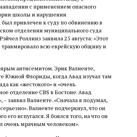
 нападении с применением опасного
тории школы и нарушении
 был привлечен к суду по обвинению в
нском отделении муниципального суда
эйчел Роллинз заявила 25 августа: «Этот
же травмировало всю еврейскую общину и
л ярым антисемитом. Эрик Валиенте,
те Южной Флориды, когда Авад изучал там
да как «жестокого» и «очень
ое отделение CBS в Бостоне. Авад
, – заявил Валиенте. «Сначала я подумал,
т серьезно». Валиенте подчеркнул, что он
 его испугался. Я боялся того, на что он
ыл очень мрачным человеком».