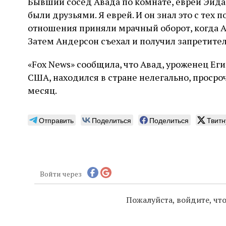
Бывший сосед Авада по комнате, еврей Эйдан
были друзьями. Я еврей. И он знал это с тех по
отношения приняли мрачный оборот, когда Ав
Затем Андерсон съехал и получил запретите
«Fox News» сообщила, что Авад, уроженец Ег
США, находился в стране нелегально, просро
месяц.
Отправить
Поделиться
Поделиться
Твитн
Войти через
Пожалуйста, войдите, ч