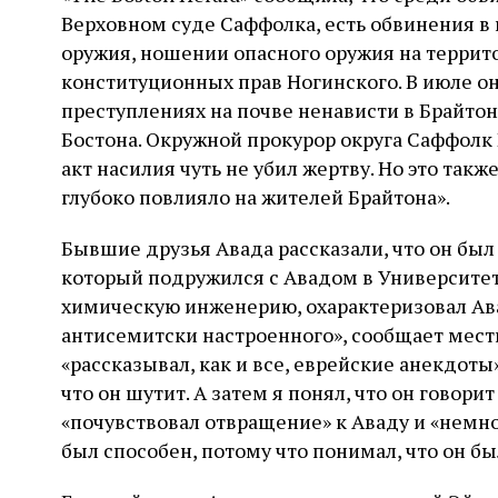
Верховном суде Саффолка, есть обвинения в
оружия, ношении опасного оружия на терри
конституционных прав Ногинского. В июле он
преступлениях на почве ненависти в Брайто
Бостона. Окружной прокурор округа Саффолк Р
акт насилия чуть не убил жертву. Но это так
глубоко повлияло на жителей Брайтона».
Бывшие друзья Авада рассказали, что он бы
который подружился с Авадом в Университе
химическую инженерию, охарактеризовал Ава
антисемитски настроенного», сообщает местн
«рассказывал, как и все, еврейские анекдоты»
что он шутит. А затем я понял, что он говори
«почувствовал отвращение» к Аваду и «немного
был способен, потому что понимал, что он б