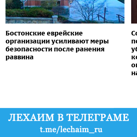
Бостонские еврейские
С
организации усиливают меры
п
безопасности после ранения
у
раввина
к
о
н