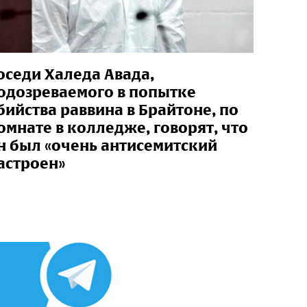
оседи Халеда Авада,
одозреваемого в попытке
бийства раввина в Брайтоне, по
омнате в колледже, говорят, что
н был «очень антисемитский
астроен»