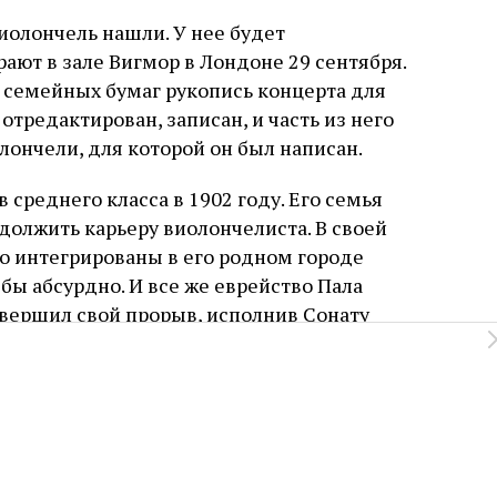
виолончель нашли. У нее будет
рают в зале Вигмор в Лондоне 29 сентября.
и семейных бумаг рукопись концерта для
отредактирован, записан, и часть из него
лончели, для которой он был написан.
среднего класса в 1902 году. Его семья
должить карьеру виолончелиста. В своей
ко интегрированы в его родном городе
бы абсурдно. И все же еврейство Пала
овершил свой прорыв, исполнив Сонату
лашению выдающегося композитора
923 году, чтобы заняться музыкой. Критики
известным венгерским гением
ьсом. В Лондоне в 1928 году филантропы в
ене, прониклись симпатией к Херманну и
 по договору займа, хотя обе стороны