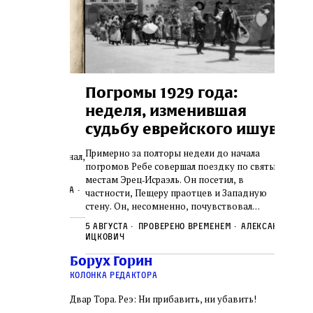
изм
Погромы 1929 года:
Мон
неделя, изменившая
и сы
осефа
судьбу еврейского ишува
рных
По мере 
х Симхи
концент
Примерно за полторы недели до начала
так и не узнал,
станови
погромов Ребе совершал поездку по святым
сколько
печей П
местам Эрец‑Исраэль. Он посетил, в
удист имел
тела пря
нет историка
частности, Пещеру праотцев и Западную
 деятельности.
оставал
стену. Он, несомненно, почувствовал
2 авгус
яти лет, вплоть
смерти, 
необычайное напряжение и сознательно
Фредиан
был одним
5 августа
Проверено временем
Александр
городов
Ксении 
отказался приходить к Стене в Тиша бе‑Ав,
Ицкович
день в э
чтобы не собирать вокруг себя большое
количество хасидов и жителей города и тем
Борух Горин
самым не усиливать напряжённость
колонка редактора
Двар Тора. Реэ: Ни прибавить, ни убавить!