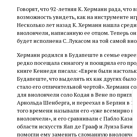
Говорят, что 92-летняя К. Херманн рада, что 
возможность увидеть, как на инструменте иг
Несколько лет назад К. Херманн нашла сред
виолончели, написанную ее отцом. Теперь он 
будет исполнена С. Лукасом на той самой вио
Херманн родился в Будапеште в семье евреев 
редко посещала синагогу и поощряла его про
книге Кеннеди писала: «Евреи были настоль
Будапеште, что выделять их как других было 
стало его отличительной чертой». Херманн с
для виолончели соло Кодая в Вене по приг
Арнольда Шенберга, и переехал в Берлин в 1
того времени называли его «уже всемирно 
виолончели», и его сравнивали с Пабло Казал
области искусств Яап де Грааф и Луиза Бачи
помогли ему заменить сломанную виолончель