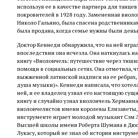
слово
используя ее в качестве партнера для танцев
покровителей в 1928 году. Замененная виол
Николо Гальяно, была спасена родственникам
была продана, когда семье нужны были деньг
Доктор Кеннеди обнаружила, что на ней играл 
впоследствии она исчезла. Она наткнулась н
книгу «Виолончель: путешествие через тишин
помощи в социальных сетях. Она отметила, ч
выжженной латинской надписи на ее ребрах, 
душа музыки)». Кеннеди написала, что хотел
ней, и ее владелец узнал его настоящую сущ
книгу и случайно узнал виолончель Херманн
виолончелистов имени королевы Елизаветы, к
инструменте играет молодой музыкант Сэм Л
Высшей школы имени Роберта Шумана в Дюсс
Лукасу, который не знал об истории инструме