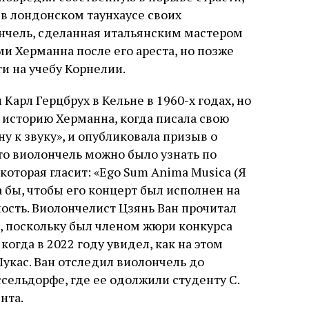
 в переводе Библии
 в лондонском таунхаусе своих
ончель, сделанная итальянским мастером
и Херманна после его ареста, но позже
и на учебу Корнелии.
Карл Герцбрух в Кельне в 1960-х годах, но
а историю Херманна, когда писала свою
у к звуку», и опубликовала призыв о
то виолончель можно было узнать по
которая гласит: «Ego Sum Anima Musica (Я
а бы, чтобы его концерт был исполнен на
ность. Виолончелист Цзянь Ван прочитал
а, поскольку был членом жюри конкурса
огда в 2022 году увидел, как на этом
укас. Ван отследил виолончель до
ельдорфе, где ее одолжили студенту С.
нта.