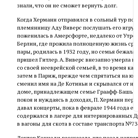
знали, что он не сможет вернуть долг.
Когда Херманн отправился в сольный тур по 
племянницу Аду Виверс послушать его игру 
поженилась в Амерсфорте, недалеко от Утрехта
Берлин, где прожила полноценную жизнь сре
пары, родилась в 1932 году, но семья бежала 
пришел Гитлер. А. Виверс внезапно умерла в в
со своей нееврейской семьей, в то время как 
затем в Париж, прежде чем спрятаться на юге
сменил имя на Де Котиньи и скрывался от н
доме, принадлежащем семье Граафф-Башьен 
покоя и нуждаясь в доходах, П. Херманн пере
давал концерты, пока в феврале 1944 года его
содержался в лагере для интернированных Др
в вагоны для скота в составе транспорта №73
Доктор Кеннеди рассказала, что поезд напра