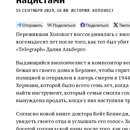
нацистами
15 сентября 2024, 16:00
История
,
Холокост
Отправить
Поделиться
Поделиться
Твитн
Пережившая Холокост воссоединилась с виол
мы «Топф
Лягушки, да вдобавок
Тык
восемьдесят лет после того, как тот был уби
саранча, да вдобавок
«Telegraph» Далия Альберге.
Подве
вши — ой‑ой‑ой!
второ
ичество
гравю
и узников
Выдающийся виолончелист и композитор вен
Стивен Вейцман рассказывает о том, как
прост
ез кремационных
бежал из своего дома в Берлине, чтобы спря
начиная с древности и вплоть до недавней
грече
йтись. Cжигая
истории Голливуда люди истолковывали,
церко
полицией и отправлен в лагерь смерти в 1944 
ы не только
6 авг
воображали в подробностях, изображали в
точно
рхаичному культу
Херманн, которой было всего семь лет, когда
художественных произведениях,
 страницы
убежд
аселения соседних
 итальянского
переосмысляли и подгоняли под свои
найти инструмент, который семья смогла сохр
читат
2 августа
Книжный разговор
Стюарт
погибало каждый
политические цели череду Б‑жьих кар,
разру
Халперн. Перевод с английского Светланы
вынуждена продать, когда у них наступили т
которые обрушились на Египет под властью
Силаковой
не пр
фараона
окруж
Согласно новой книге доктора Кейт Кеннеди
одно 
увидеть своего отца и услышать его голос». 
целой
спора
богатой голландской пары после того, как он