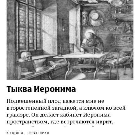
Тыква Иеронима
Н
Подвешенный плод кажется мне не
Ес
второстепенной загадкой, а ключом ко всей
Де
гравюре. Он делает кабинет Иеронима
ма
т
пространством, где встречаются иврит,
Лу
греческий и латынь; буквальный смысл и
чт
6 августа
Борух Горин
6 а
церковная традиция; филологическая
св