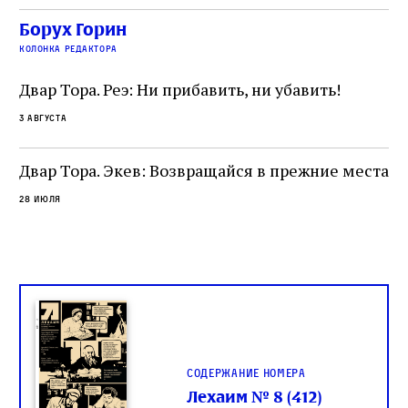
точность и понятность; переводчик,
ка
убеждённый в необходимости исправления, и
На
Борух Горин
ти:
читатель, воспринимающий исправление как
вп
е
колонка редактора
разрушение священного текста. Перед нами
од
и
не просто покровитель переводчиков,
Двар Тора. Реэ: Ни прибавить, ни убавить!
окружённый книгами. Перед нами человек,
3 августа
одно решение которого вызвало возмущение
целой общины и стало частью многовекового
спора о том, кому принадлежит последнее
Двар Тора. Экев: Возвращайся в прежние места
слово в переводе Библии
28 июля
Содержание номера
Лехаим № 8 (412)