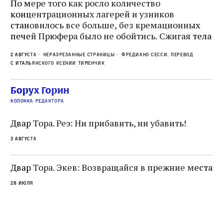
По мере того как росло количество
концентрационных лагерей и узников
Ст
становилось все больше, без кремационных
на
печей Прюфера было не обойтись. Cжигая тела
ис
прямо в лагере, нацисты не только оставались
во
2 августа
Неразрезанные страницы
Фредиано Сесси. Перевод
верны своему архаичному культу смерти, но и
ху
с итальянского Ксении Тименчик
скрывали от населения соседних городов,
2 а
пе
сколько узников погибало каждый день в этих
с а
по
Борух Горин
жутких местах
ко
колонка редактора
фа
Двар Тора. Реэ: Ни прибавить, ни убавить!
3 августа
Двар Тора. Экев: Возвращайся в прежние места
28 июля