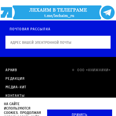
Почтовая рассылка
Архив
© OOO «КНИЖНИКИ»
Редакция
Медиа-кит
Контакты
На сайте
Политика в отношении обработки персональных
используются
данных
cookies. Продолжая
Принять