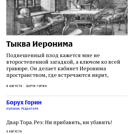
Тыква Иеронима
Н
Подвешенный плод кажется мне не
Ес
второстепенной загадкой, а ключом ко всей
Де
гравюре. Он делает кабинет Иеронима
ма
т
пространством, где встречаются иврит,
Лу
греческий и латынь; буквальный смысл и
чт
6 августа
Борух Горин
6 а
церковная традиция; филологическая
св
точность и понятность; переводчик,
ка
убеждённый в необходимости исправления, и
На
Борух Горин
ти:
читатель, воспринимающий исправление как
вп
е
колонка редактора
разрушение священного текста. Перед нами
од
и
не просто покровитель переводчиков,
Двар Тора. Реэ: Ни прибавить, ни убавить!
окружённый книгами. Перед нами человек,
3 августа
одно решение которого вызвало возмущение