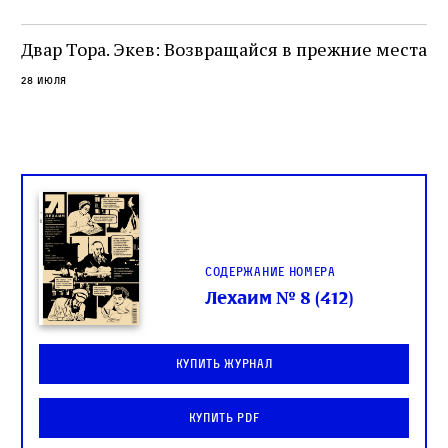
целой общины и стало частью многовекового
спора о том, кому принадлежит последнее
Двар Тора. Экев: Возвращайся в прежние места
слово в переводе Библии
28 июля
Содержание номера
Лехаим № 8 (412)
Купить журнал
Купить PDF