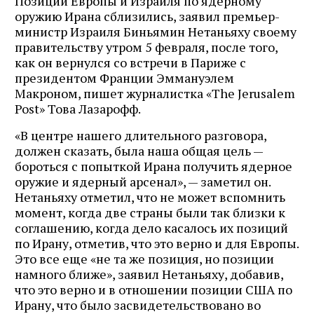
Позиции Европы и Израиля по ядерному
оружию Ирана сблизились, заявил премьер-
министр Израиля Биньямин Нетаньяху своему
правительству утром 5 февраля, после того,
как он вернулся со встречи в Париже с
президентом Франции Эммануэлем
Макроном, пишет журналистка «The Jerusalem
Post» Това Лазарофф.
«В центре нашего длительного разговора,
должен сказать, была наша общая цель —
бороться с попыткой Ирана получить ядерное
оружие и ядерный арсенал», — заметил он.
Нетаньяху отметил, что не может вспомнить
момент, когда две страны были так близки к
соглашению, когда дело касалось их позиций
по Ирану, отметив, что это верно и для Европы.
Это все еще «не та же позиция, но позиции
намного ближе», заявил Нетаньяху, добавив,
что это верно и в отношении позиции США по
Ирану, что было засвидетельствовано во