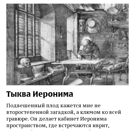
Тыква Иеронима
Н
Подвешенный плод кажется мне не
Ес
второстепенной загадкой, а ключом ко всей
Де
гравюре. Он делает кабинет Иеронима
ма
т
пространством, где встречаются иврит,
Лу
греческий и латынь; буквальный смысл и
чт