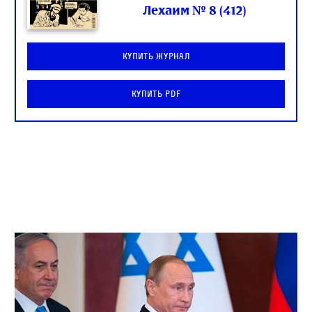
Лехаим № 8 (412)
Купить журнал
Купить PDF