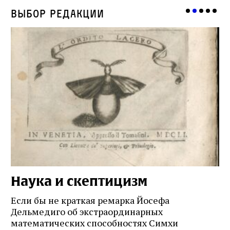
Выбор редакции
Наука и скептицизм
П
и
Если бы не краткая ремарка Йосефа
е
Дельмедиго об экстраординарных
математических способностях Симхи
Пр