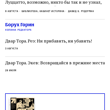
Луццатто, возможно, никто бы так и не узнал,
по
что этот эрудированный и несколько
ме
6 августа
Библиотека, кабинет историка
Давид Б. Рудерман
сварливый венецианский талмудист имел
ча
какое‑то отношение к научной деятельности.
ст
 и
На протяжении почти шестидесяти лет,
Борух Горин
5 а
не
к
вплоть до своей кончины, Луццатто был
колонка редактора
от
и
одним из раввинов Венеции
чт
Двар Тора. Реэ: Ни прибавить, ни убавить!
ко
са
3 августа
ие
о
Двар Тора. Экев: Возвращайся в прежние места
28 июля