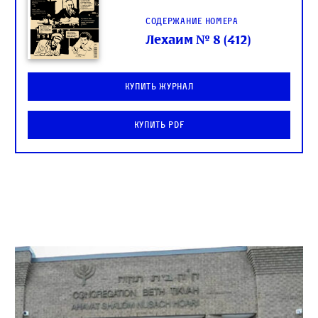
Содержание номера
Лехаим № 8 (412)
Купить журнал
Купить PDF