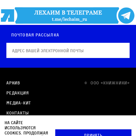
Почтовая рассылка
Архив
© OOO «КНИЖНИКИ»
Редакция
Медиа-кит
Контакты
На сайте
Политика в отношении обработки персональных
используются
данных
cookies. Продолжая
Принять