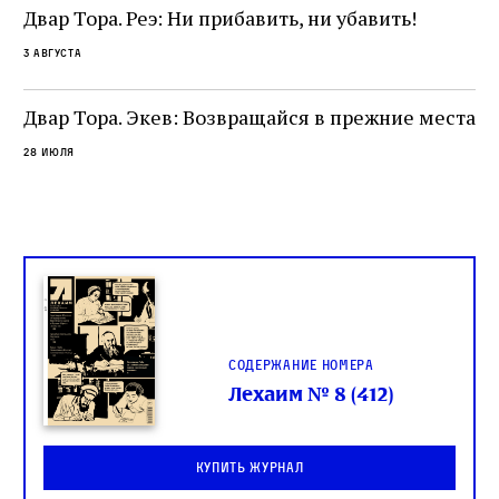
не просто покровитель переводчиков,
Двар Тора. Реэ: Ни прибавить, ни убавить!
окружённый книгами. Перед нами человек,
3 августа
одно решение которого вызвало возмущение
целой общины и стало частью многовекового
спора о том, кому принадлежит последнее
Двар Тора. Экев: Возвращайся в прежние места
слово в переводе Библии
28 июля
Содержание номера
Лехаим № 8 (412)
Купить журнал