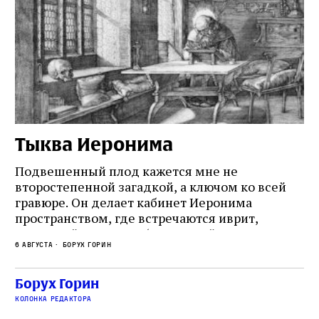
Тыква Иеронима
Н
Подвешенный плод кажется мне не
Ес
второстепенной загадкой, а ключом ко всей
Де
гравюре. Он делает кабинет Иеронима
ма
т
пространством, где встречаются иврит,
Лу
греческий и латынь; буквальный смысл и
чт
6 августа
Борух Горин
6 а
церковная традиция; филологическая
св
точность и понятность; переводчик,
ка
убеждённый в необходимости исправления, и
На
Борух Горин
ти:
читатель, воспринимающий исправление как
вп
е
колонка редактора
разрушение священного текста. Перед нами
од
и