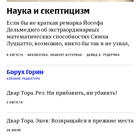
Наука и скептицизм
П
и
Если бы не краткая ремарка Йосефа
е
Дельмедиго об экстраординарных
математических способностях Симхи
Пр
Луццатто, возможно, никто бы так и не узнал,
по
что этот эрудированный и несколько
ме
6 августа
Библиотека, кабинет историка
Давид Б. Рудерман
сварливый венецианский талмудист имел
ча
какое‑то отношение к научной деятельности.
ст
 и
На протяжении почти шестидесяти лет,
Борух Горин
5 а
не
к
вплоть до своей кончины, Луццатто был
колонка редактора
от
и
одним из раввинов Венеции
чт
Двар Тора. Реэ: Ни прибавить, ни убавить!
ко
са
3 августа
ие
о
Двар Тора. Экев: Возвращайся в прежние места
28 июля