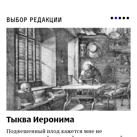
Выбор редакции
Тыква Иеронима
Н
Подвешенный плод кажется мне не
Ес