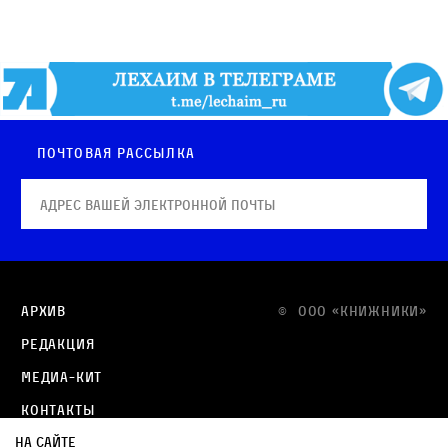
Почтовая рассылка
Архив
© OOO «КНИЖНИКИ»
Редакция
Медиа-кит
Контакты
На сайте
Политика в отношении обработки персональных