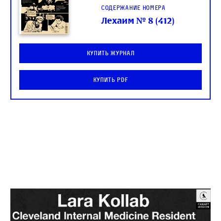
Содержание номера
Лехаим № 8 (412)
Купить журнал
Купить PDF