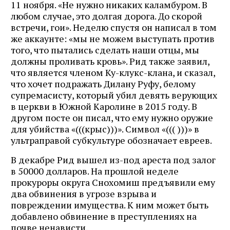
11 ноября. «Не нужно никаких каламбуром. В
любом случае, это долгая дорога. До скорой
встречи, гои». Неделю спустя он написал в том
же аккаунте: «мы не можем выступать против
того, что пытались сделать наши отцы, мы
должны проливать кровь». Рид также заявил,
что является членом Ку-клукс-клана, и сказал,
что хочет подражать Дилану Руфу, белому
супремасисту, который убил девять верующих
в церкви в Южной Каролине в 2015 году. В
другом посте он писал, что ему нужно оружие
для убийства «(((крыс)))». Символ «((( )))» в
ультраправой субкультуре обозначает евреев.
В декабре Рид вышел из-под ареста под залог
в 50000 долларов. На прошлой неделе
прокуроры округа Снохомиш предъявили ему
два обвинения в угрозе взрыва и
повреждении имущества. К ним может быть
добавлено обвинение в преступлениях на
почве ненависти.