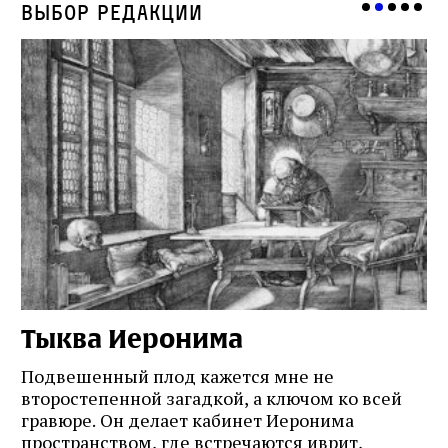
Выбор редакции
Тыква Иеронима
Н
Подвешенный плод кажется мне не
Ес
второстепенной загадкой, а ключом ко всей
Де
гравюре. Он делает кабинет Иеронима
ма
т
пространством, где встречаются иврит,
Лу