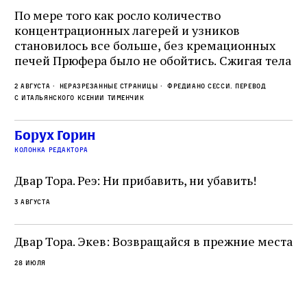
о
По мере того как росло количество
концентрационных лагерей и узников
Ст
становилось все больше, без кремационных
на
печей Прюфера было не обойтись. Cжигая тела
ис
прямо в лагере, нацисты не только оставались
во
2 августа
Неразрезанные страницы
Фредиано Сесси. Перевод
верны своему архаичному культу смерти, но и
ху
с итальянского Ксении Тименчик
скрывали от населения соседних городов,
2 а
пе
сколько узников погибало каждый день в этих
с а
по
Борух Горин
жутких местах
ко
колонка редактора
фа
Двар Тора. Реэ: Ни прибавить, ни убавить!
3 августа
Двар Тора. Экев: Возвращайся в прежние места
28 июля