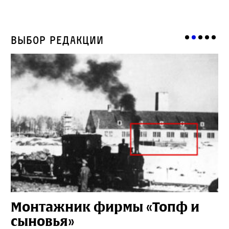
Выбор редакции
Монтажник фирмы «Топф и
Л
сыновья»
с