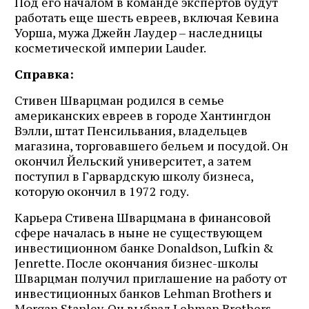
Под его началом в команде экспертов будут
работать еще шесть евреев, включая Кевина
Уорша, мужа Джейн Лаудер – наследницы
косметической империи Lauder.
Справка:
Стивен Шварцман родился в семье
американских евреев в городе Хантингдон
Вэлли, штат Пенсильвания, владельцев
магазина, торговавшего бельем и посудой. Он
окончил Йельский университет, а затем
поступил в Гарвардскую школу бизнеса,
которую окончил в 1972 году.
Карьера Стивена Шварцмана в финансовой
сфере началась в ныне не существующем
инвестиционном банке Donaldson, Lufkin &
Jenrette. После окончания бизнес-школы
Шварцман получил приглашение на работу от
инвестиционных банков Lehman Brothers и
Morgan Stanley. Он выбрал Lehman Brothers,