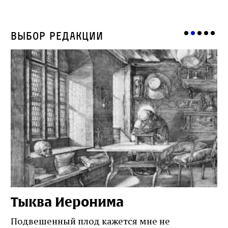
Выбор редакции
Тыква Иеронима
Н
Подвешенный плод кажется мне не
Ес