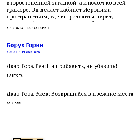
второстепенной загадкой, а ключом ко всей
Де
гравюре. Он делает кабинет Иеронима
ма
т
пространством, где встречаются иврит,
Лу
греческий и латынь; буквальный смысл и
чт
6 августа
Борух Горин
6 а
церковная традиция; филологическая
св
точность и понятность; переводчик,
ка
убеждённый в необходимости исправления, и
На
Борух Горин
ти:
читатель, воспринимающий исправление как
вп
е
колонка редактора
разрушение священного текста. Перед нами
од
и
не просто покровитель переводчиков,
Двар Тора. Реэ: Ни прибавить, ни убавить!
окружённый книгами. Перед нами человек,
3 августа
одно решение которого вызвало возмущение
целой общины и стало частью многовекового
спора о том, кому принадлежит последнее
Двар Тора. Экев: Возвращайся в прежние места
слово в переводе Библии
28 июля