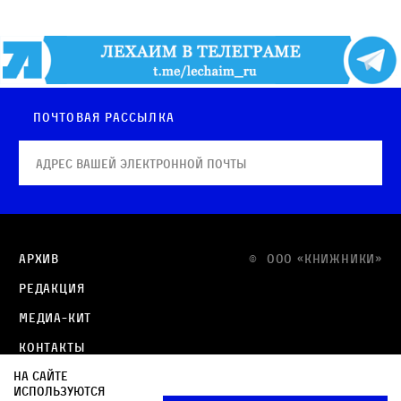
Почтовая рассылка
Архив
© OOO «КНИЖНИКИ»
Редакция
Медиа-кит
Контакты
На сайте
Политика в отношении обработки персональных
используются
данных