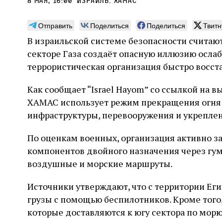
8 мая, 16:00
Израиль
,
ХАМАС
Отправить
Поделиться
Поделиться
Твитн
В израильской системе безопасности считаю
секторе Газа создаёт опасную иллюзию ослаб
Может ли человек,
Пла
террористическая организация быстро восст
сведущий в естественных
Продв
Как сообщает “Israel Hayom” со ссылкой на 
науках, серьезно
усили
ХАМАС использует режим прекращения огня
относиться к каббале?
ли де
досто
инфраструктуры, перевооружения и укреплен
часть
Повышенный интерес Дельмедиго к каббале,
сформ
наряду с его попытками провести параллели
30 и
По оценкам военных, организация активно з
еврей
между еврейской мистикой, неоплатонизмом
Хавин
благо
компонентов двойного назначения через гум
и атомизмом, следует воспринимать в
Бунде
контексте его сомнений относительно
воздушные и морские маршруты.
достоверности схоластической метафизики и
31 июля
Библиотека, кабинет историка
готовности искать и анализировать
Давид Б. Рудерман
Источники утверждают, что с территории Ег
альтернативные философские точки зрения
грузы с помощью беспилотников. Кроме того
которые доставляются к югу сектора по морю