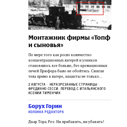
а:
Монтажник фирмы «Топф
Лягу
шая
и сыновья»
сара
го ишува
вши 
По мере того как росло количество
концентрационных лагерей и узников
о начала
Стивен 
становилось все больше, без кремационных
дку по святым
начиная
печей Прюфера было не обойтись. Cжигая
ил, в
истории
тела прямо в лагере, нацисты не только
и Западную
воображ
оставались верны своему архаичному культу
ствовал
художес
2 августа
Неразрезанные страницы
смерти, но и скрывали от населения соседних
знательно
Фредиано Сесси. Перевод с итальянского
переосм
нем
Александр
2 авгус
городов, сколько узников погибало каждый
Ксении Тименчик
в Тиша бе‑Ав,
политиче
Халперн
день в этих жутких местах
я большое
которые
Силако
 города и тем
Борух Горин
фараон
ность
колонка редактора
Двар Тора. Реэ: Ни прибавить, ни убавить!