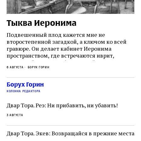
Тыква Иеронима
Н
Подвешенный плод кажется мне не
Ес
второстепенной загадкой, а ключом ко всей
Де
гравюре. Он делает кабинет Иеронима
ма
т
пространством, где встречаются иврит,
Лу
греческий и латынь; буквальный смысл и
чт
6 августа
Борух Горин
6 а
церковная традиция; филологическая
св
точность и понятность; переводчик,
ка
убеждённый в необходимости исправления, и
На
Борух Горин
ти:
читатель, воспринимающий исправление как
вп
е
колонка редактора
разрушение священного текста. Перед нами
од
и
не просто покровитель переводчиков,
Двар Тора. Реэ: Ни прибавить, ни убавить!
окружённый книгами. Перед нами человек,
3 августа
одно решение которого вызвало возмущение
целой общины и стало частью многовекового
спора о том, кому принадлежит последнее
Двар Тора. Экев: Возвращайся в прежние места
слово в переводе Библии