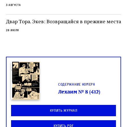
са
3 августа
ие
о
Двар Тора. Экев: Возвращайся в прежние места
28 июля
Содержание номера
Лехаим № 8 (412)
Купить журнал
Купить PDF