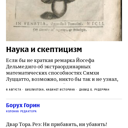
Наука и скептицизм
П
и
Если бы не краткая ремарка Йосефа
е
Дельмедиго об экстраординарных
математических способностях Симхи
Пр
Луццатто, возможно, никто бы так и не узнал,
по
что этот эрудированный и несколько
ме
6 августа
Библиотека, кабинет историка
Давид Б. Рудерман
сварливый венецианский талмудист имел
ча
какое‑то отношение к научной деятельности.
ст
 и
На протяжении почти шестидесяти лет,
Борух Горин
5 а
не
к
вплоть до своей кончины, Луццатто был
колонка редактора
от
и
одним из раввинов Венеции
чт
Двар Тора. Реэ: Ни прибавить, ни убавить!
ко