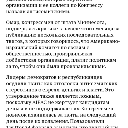
организации и ее коллеги по Конгрессу
назвали антисемитскими.
Омар, конгрессмен от штата Миннесота,
подверглась критике в начале этого месяца за
публикацию нескольких последовательных
твитов, в которых говорилось, что Американо-
израильский комитет по связям с
общественностью, произраильская
лоббистская организация, платит политикам
за то, чтобы они были произраильскими.
Лидеры демократов и республиканцев
осудили твиты как отголоски антисемитских
стереотипов о евреях, деньгах и власти. Это
утверждение также является ложным,
поскольку AIPAC не жертвует кандидатам
деньги и не поддерживает их. Конгрессмен-
новичок извинилась за твиты на следующий
день после их появления. Пользователи
Twitter 24 февраля заметили, что твиты были