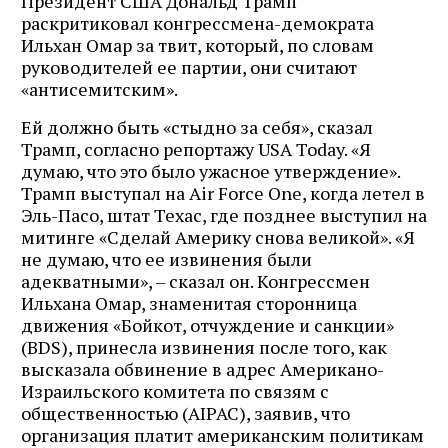
Президент США Дональд Трамп
раскритиковал конгрессмена-демократа
Ильхан Омар за твит, который, по словам
руководителей ее партии, они считают
«антисемитским».
Ей должно быть «стыдно за себя», сказал
Трамп, согласно репортажу USA Today. «Я
думаю, что это было ужасное утверждение».
Трамп выступал на Air Force One, когда летел в
Эль-Пасо, штат Техас, где позднее выступил на
митинге «Сделай Америку снова великой». «Я
не думаю, что ее извинения были
адекватными», – сказал он. Конгрессмен
Ильхана Омар, знаменитая сторонница
движения «Бойкот, отчуждение и санкции»
(BDS), принесла извинения после того, как
высказала обвинение в адрес Американо-
Израильского комитета по связям с
общественностью (AIPAC), заявив, что
организация платит американским политикам