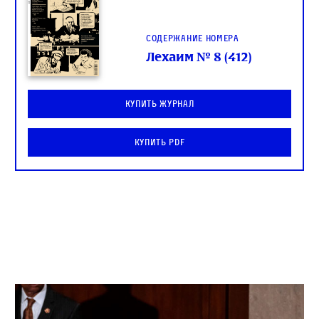
Содержание номера
Лехаим № 8 (412)
Купить журнал
Купить PDF