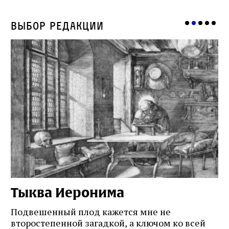
Выбор редакции
Тыква Иеронима
Н
Подвешенный плод кажется мне не
Ес
второстепенной загадкой, а ключом ко всей
Де