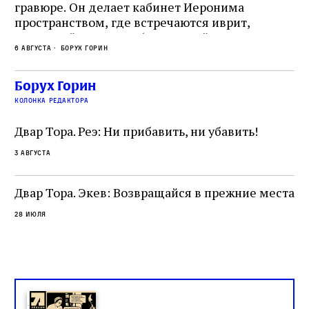
гравюре. Он делает кабинет Иеронима
ма
т
пространством, где встречаются иврит,
Лу
греческий и латынь; буквальный смысл и
чт
6 августа
Борух Горин
6 а
церковная традиция; филологическая
св
точность и понятность; переводчик,
ка
убеждённый в необходимости исправления, и
На
Борух Горин
ти:
читатель, воспринимающий исправление как
вп
е
колонка редактора
разрушение священного текста. Перед нами
од
и
не просто покровитель переводчиков,
Двар Тора. Реэ: Ни прибавить, ни убавить!
окружённый книгами. Перед нами человек,
3 августа
одно решение которого вызвало возмущение
целой общины и стало частью многовекового
спора о том, кому принадлежит последнее
Двар Тора. Экев: Возвращайся в прежние места
слово в переводе Библии
28 июля