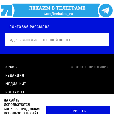
Почтовая рассылка
Архив
© OOO «КНИЖНИКИ»
Редакция
Медиа-кит
Контакты
На сайте
Политика в отношении обработки персональных
используются
данных
cookies. Продолжая
Принять
использовать сайт,
Политика обработки файлов cookie