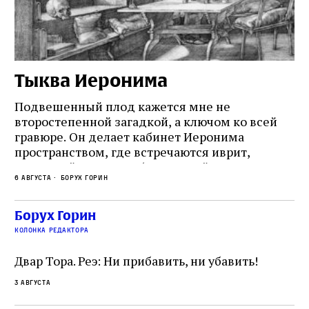
Тыква Иеронима
Н
Подвешенный плод кажется мне не
Ес
второстепенной загадкой, а ключом ко всей
Де
гравюре. Он делает кабинет Иеронима
ма
т
пространством, где встречаются иврит,
Лу
греческий и латынь; буквальный смысл и
чт
6 августа
Борух Горин
6 а
церковная традиция; филологическая
св
точность и понятность; переводчик,
ка
убеждённый в необходимости исправления, и
На
Борух Горин
ти:
читатель, воспринимающий исправление как
вп
е
колонка редактора
разрушение священного текста. Перед нами
од
и
не просто покровитель переводчиков,
Двар Тора. Реэ: Ни прибавить, ни убавить!
окружённый книгами. Перед нами человек,
3 августа
одно решение которого вызвало возмущение
целой общины и стало частью многовекового