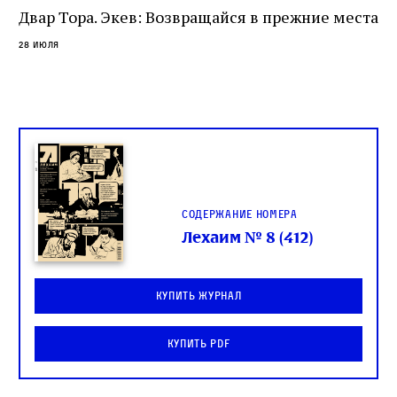
спора о том, кому принадлежит последнее
Двар Тора. Экев: Возвращайся в прежние места
слово в переводе Библии
28 июля
Содержание номера
Лехаим № 8 (412)
Купить журнал
Журнал ЛЕХАИМ в вашем
Купить PDF
email
Подпишитесь на рассылку журнала ЛЕХАИМ и получайте