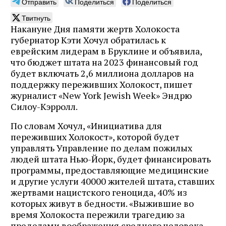
Отправить
Поделиться
Поделиться
Твитнуть
Накануне Дня памяти жертв Холокоста
губернатор Кэти Хочул обратилась к
еврейским лидерам в Бруклине и объявила,
что бюджет штата на 2023 финансовый год
будет включать 2,6 миллиона долларов на
поддержку переживших Холокост, пишет
журналист «New York Jewish Week» Эндрю
Силоу-Кэрролл.
По словам Хочул, «Инициатива для
переживших Холокост», которой будет
управлять Управление по делам пожилых
людей штата Нью-Йорк, будет финансировать
программы, предоставляющие медицинские
и другие услуги 40000 жителей штата, ставших
жертвами нацистского геноцида, 40% из
которых живут в бедности. «Выжившие во
время Холокоста пережили трагедию за
пределами воображения среднего человека —