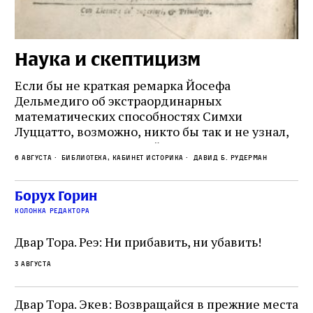
Наука и скептицизм
П
и
Если бы не краткая ремарка Йосефа
е
Дельмедиго об экстраординарных
математических способностях Симхи
Пр
Луццатто, возможно, никто бы так и не узнал,
по
что этот эрудированный и несколько
ме
6 августа
Библиотека, кабинет историка
Давид Б. Рудерман
сварливый венецианский талмудист имел
ча
какое‑то отношение к научной деятельности.
ст
 и
На протяжении почти шестидесяти лет,
Борух Горин
5 а
не
к
вплоть до своей кончины, Луццатто был
колонка редактора
от
и
одним из раввинов Венеции
чт
Двар Тора. Реэ: Ни прибавить, ни убавить!
ко
са
3 августа
ие
о
Двар Тора. Экев: Возвращайся в прежние места