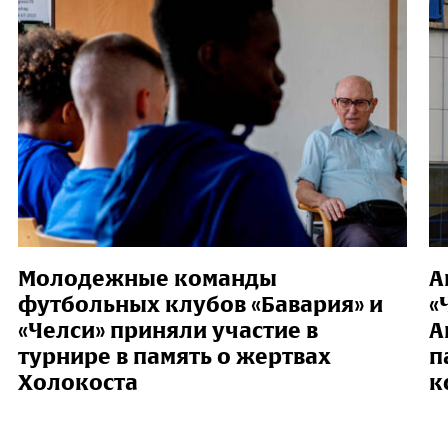
Молодежные команды
А
футбольных клубов «Бавария» и
«
«Челси» приняли участие в
А
турнире в память о жертвах
п
Холокоста
к