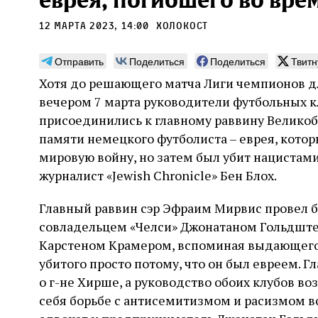
еврея, погибшего во вре
12 марта 2023, 14:00
Холокост
Отправить
Поделиться
Поделиться
Твитн
Хотя до решающего матча Лиги чемпионов для
Может ли человек,
Пла
вечером 7 марта руководители футбольных к
сведущий в естественных
присоединились к главному раввину Велико
Продв
науках, серьезно
усили
памяти немецкого футболиста – еврея, котор
относиться к каббале?
ли де
мировую войну, но затем был убит нацистам
досто
часть
журналист «Jewish Chronicle» Бен Блох.
Повышенный интерес Дельмедиго к каббале,
сформ
наряду с его попытками провести параллели
30 и
еврей
между еврейской мистикой, неоплатонизмом
Хавин
Главный раввин сэр Эфраим Мирвис провел б
благо
и атомизмом, следует воспринимать в
совладельцем «Челси» Джонатаном Гольдшт
Бунде
контексте его сомнений относительно
достоверности схоластической метафизики и
Карстеном Крамером, вспоминая выдающего
31 июля
Библиотека, кабинет историка
готовности искать и анализировать
Давид Б. Рудерман
убитого просто потому, что он был евреем. 
альтернативные философские точки зрения
о г-не Хирше, а руководство обоих клубов в
себя борьбе с антисемитизмом и расизмом в