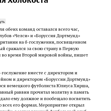
мя Холокоста
уть
 обеих команд оставался всего час,
нета обезьян
Погромы 1929 год
лубов «Челси» и «Боруссия Дортмунд»
неделя, изменив
британии на б-гослужении, посвященном
ижение книги координированными
судьбу еврейско
ями ведущих мировых СМИ тоже вряд
ый сражался за свою страну в Первую
ло случая или следствие выдающихся
и во время Второй мировой войны, пишет
Примерно за полторы недели д
инств книги. Перед нами, видимо,
погромов Ребе совершал поез
 проекта. Задача которого может быть
местам Эрец‑Исраэль. Он посет
улирована так: создание фальшивой
юля
Книжный разговор
Григорий
частности, Пещеру праотцев 
ской идентичности, имеющей
-гослужение вместе с директором и
стену. Он, несомненно, почув
родные социалистические корни в
необычайное напряжение и со
ейном и директором «Боруссии Дортмунд»
, в противовес «сионистам
5 августа
Проверено време
отказался приходить к Стене 
Ицкович
ся немецкого футболиста Юлиуса Хирша,
чтобы не собирать вокруг себ
Главный раввин прочитал молитву в память
количество хасидов и жителей
самым не усиливать напряжён
оздало ему должное и пообещало посвятить
о всех его формах. Мероприятие открыл