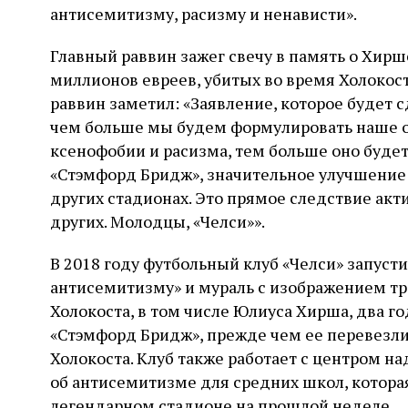
антисемитизму, расизму и ненависти».
Главный раввин зажег свечу в память о Хирше
миллионов евреев, убитых во время Холокос
раввин заметил: «Заявление, которое будет 
чем больше мы будем формулировать наше 
ксенофобии и расизма, тем больше оно буде
«Стэмфорд Бридж», значительное улучшение з
других стадионах. Это прямое следствие акт
других. Молодцы, «Челси»».
В 2018 году футбольный клуб «Челси» запуст
антисемитизму» и мураль с изображением тр
Холокоста, в том числе Юлиуса Хирша, два г
«Стэмфорд Бридж», прежде чем ее перевезли
Холокоста. Клуб также работает с центром 
об антисемитизме для средних школ, которая
легендарном стадионе на прошлой неделе.