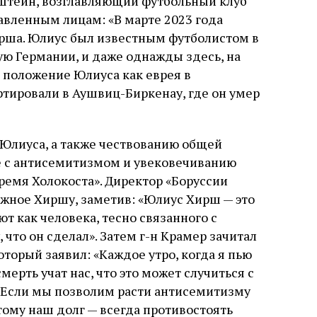
штейн, возглавляющий футбольный клуб
авленным лицам: «В марте 2023 года
ирша. Юлиус был известным футболистом в
ную Германии, и даже однажды здесь, на
 положение Юлиуса как еврея в
ртировали в Аушвиц-Биркенау, где он умер
лиуса, а также чествованию общей
е с антисемитизмом и увековечиванию
ремя Холокоста». Директор «Боруссии
жное Хиршу, заметив: «Юлиус Хирш — это
т как человека, тесно связанного с
что он сделал». Затем г-н Крамер зачитал
торый заявил: «Каждое утро, когда я пью
смерть учат нас, что это может случиться с
 Если мы позволим расти антисемитизму
тому наш долг — всегда противостоять