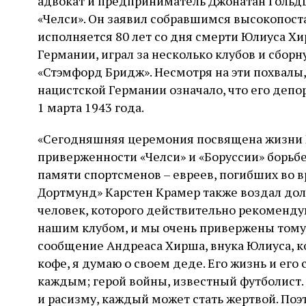
адвокат и предприниматель Джонатан Гольд
«Челси». Он заявил собравшимся высокопост
исполняется 80 лет со дня смерти Юлиуса Х
Германии, играл за несколько клубов и сбор
«Стэмфорд Бридж». Несмотря на эти похвалы,
нацистской Германии означало, что его депо
1 марта 1943 года.
«Сегодняшняя церемония посвящена жизни Ю
приверженности «Челси» и «Боруссии» борьб
памяти спортсменов – евреев, погибших во в
Дортмунд» Карстен Крамер также воздал дол
человек, которого действительно рекомендую
нашим клубом, и мы очень привержены тому, 
сообщение Андреаса Хирша, внука Юлиуса, ко
кофе, я думаю о своем деде. Его жизнь и его 
каждым; герой войны, известный футболист.
и расизму, каждый может стать жертвой. Поэ