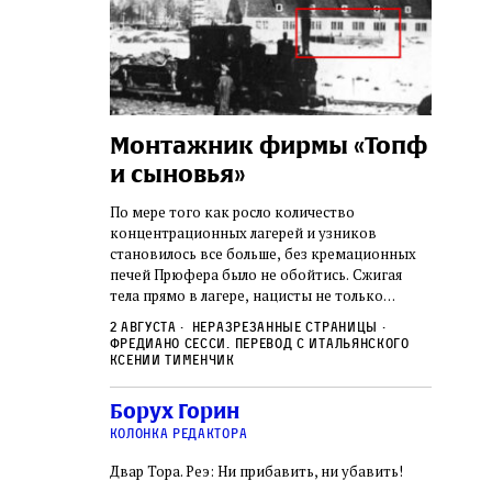
а:
Монтажник фирмы «Топф
Лягу
шая
и сыновья»
сара
го ишува
вши 
По мере того как росло количество
концентрационных лагерей и узников
о начала
Стивен 
становилось все больше, без кремационных
дку по святым
начиная
печей Прюфера было не обойтись. Cжигая
ил, в
истории
тела прямо в лагере, нацисты не только
и Западную
воображ
оставались верны своему архаичному культу
ствовал
художес
2 августа
Неразрезанные страницы
смерти, но и скрывали от населения соседних
знательно
Фредиано Сесси. Перевод с итальянского
переосм
нем
Александр
2 авгус
городов, сколько узников погибало каждый
Ксении Тименчик
в Тиша бе‑Ав,
политиче
Халперн
день в этих жутких местах
я большое
которые
Силако
 города и тем
Борух Горин
фараон
ность
колонка редактора
Двар Тора. Реэ: Ни прибавить, ни убавить!