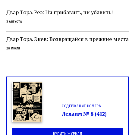
разрушение священного текста. Перед нами
од
и
не просто покровитель переводчиков,
Двар Тора. Реэ: Ни прибавить, ни убавить!
окружённый книгами. Перед нами человек,
3 августа
одно решение которого вызвало возмущение
целой общины и стало частью многовекового
спора о том, кому принадлежит последнее
Двар Тора. Экев: Возвращайся в прежние места
слово в переводе Библии
28 июля
Содержание номера
Лехаим № 8 (412)
Купить журнал