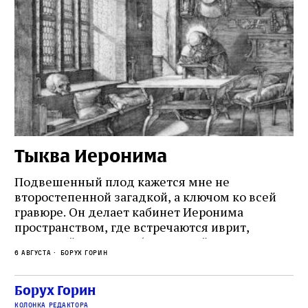
Тыква Иеронима
Н
Подвешенный плод кажется мне не
Ес
второстепенной загадкой, а ключом ко всей
Де
гравюре. Он делает кабинет Иеронима
ма
т
пространством, где встречаются иврит,
Лу
греческий и латынь; буквальный смысл и
чт
6 августа
Борух Горин
6 а
церковная традиция; филологическая
св
точность и понятность; переводчик,
ка
убеждённый в необходимости исправления, и
На
Борух Горин
ти:
читатель, воспринимающий исправление как
вп
е
колонка редактора