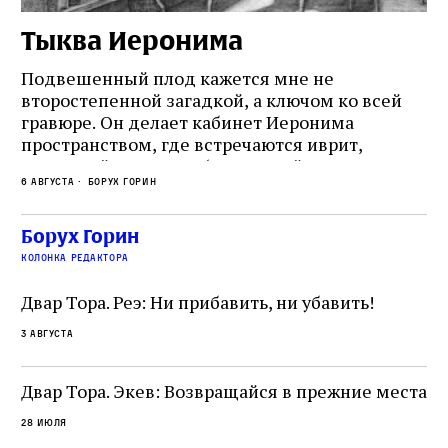
Тыква Иеронима
Н
Подвешенный плод кажется мне не
Ес
второстепенной загадкой, а ключом ко всей
Де
гравюре. Он делает кабинет Иеронима
ма
т
пространством, где встречаются иврит,
Лу
греческий и латынь; буквальный смысл и
чт
6 августа
Борух Горин
6 а
церковная традиция; филологическая
св
точность и понятность; переводчик,
ка
убеждённый в необходимости исправления, и
На
Борух Горин
ти:
читатель, воспринимающий исправление как
вп
е
колонка редактора
разрушение священного текста. Перед нами
од
и
не просто покровитель переводчиков,
Двар Тора. Реэ: Ни прибавить, ни убавить!
окружённый книгами. Перед нами человек,
3 августа
одно решение которого вызвало возмущение
целой общины и стало частью многовекового
спора о том, кому принадлежит последнее
Двар Тора. Экев: Возвращайся в прежние места
слово в переводе Библии
28 июля