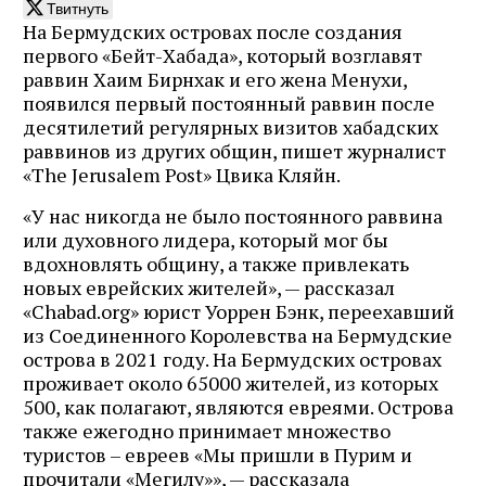
Твитнуть
На Бермудских островах после создания
первого «Бейт-Хабада», который возглавят
раввин Хаим Бирнхак и его жена Менухи,
появился первый постоянный раввин после
десятилетий регулярных визитов хабадских
раввинов из других общин, пишет журналист
«The Jerusalem Post» Цвика Кляйн.
«У нас никогда не было постоянного раввина
или духовного лидера, который мог бы
вдохновлять общину, а также привлекать
новых еврейских жителей», — рассказал
«Chabad.org» юрист Уоррен Бэнк, переехавший
из Соединенного Королевства на Бермудские
острова в 2021 году. На Бермудских островах
проживает около 65000 жителей, из которых
500, как полагают, являются евреями. Острова
также ежегодно принимает множество
туристов – евреев «Мы пришли в Пурим и
прочитали «Мегилу»», — рассказала