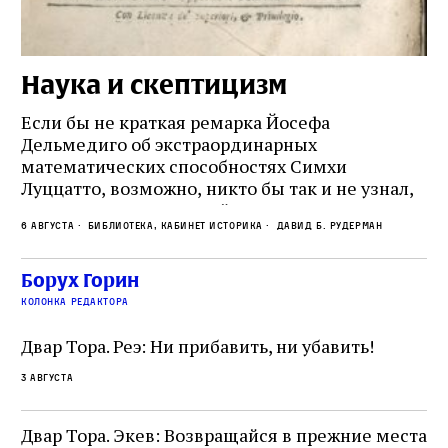
Наука и скептицизм
П
и
Если бы не краткая ремарка Йосефа
е
Дельмедиго об экстраординарных
математических способностях Симхи
Пр
Луццатто, возможно, никто бы так и не узнал,
по
что этот эрудированный и несколько
ме
6 августа
Библиотека, кабинет историка
Давид Б. Рудерман
сварливый венецианский талмудист имел
ча
какое‑то отношение к научной деятельности.
ст
 и
На протяжении почти шестидесяти лет,
Борух Горин
5 а
не
к
вплоть до своей кончины, Луццатто был
колонка редактора
от
и
одним из раввинов Венеции
чт
Двар Тора. Реэ: Ни прибавить, ни убавить!
ко
са
3 августа
ие
о
Двар Тора. Экев: Возвращайся в прежние места