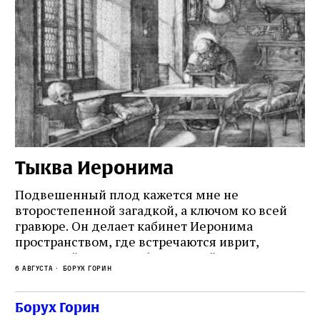
Тыква Иеронима
Н
Подвешенный плод кажется мне не
Ес
второстепенной загадкой, а ключом ко всей
Де
гравюре. Он делает кабинет Иеронима
ма
т
пространством, где встречаются иврит,
Лу
греческий и латынь; буквальный смысл и
чт
6 августа
Борух Горин
6 а
церковная традиция; филологическая
св
точность и понятность; переводчик,
ка
убеждённый в необходимости исправления, и
На
Борух Горин
ти:
читатель, воспринимающий исправление как
вп