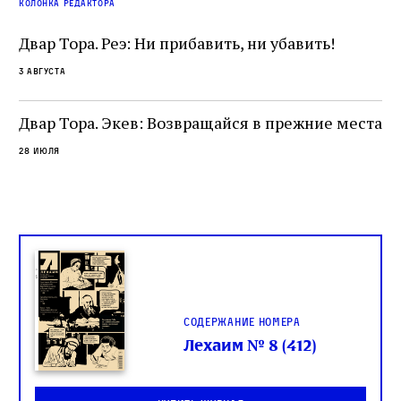
е
колонка редактора
разрушение священного текста. Перед нами
од
и
не просто покровитель переводчиков,
Двар Тора. Реэ: Ни прибавить, ни убавить!
окружённый книгами. Перед нами человек,
3 августа
одно решение которого вызвало возмущение
целой общины и стало частью многовекового
спора о том, кому принадлежит последнее
Двар Тора. Экев: Возвращайся в прежние места
слово в переводе Библии
28 июля
Содержание номера
Лехаим № 8 (412)