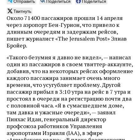
Отправить
Поделиться
Поделиться
Твитнуть
Около 71400 пассажиров прошли 14 апреля
через аэропорт Бен-Гурион, что привело к
длинным очередям и задержкам рейсов,
пишет журналист «The Jerusalem Post» Элиав
Бройер.
«Такого безумия я давно не видел», — написал
один из пассажиров в своем твиттер-аккаунте,
добавив, что на некоторых рейсах оформление
каждого пассажира занимает очень много
времени, что усугубляет проблему. Другой
пассажир прибыл в 3:10 утра на рейс в 7 утра и
простоял в очереди на регистрацию почти два
с половиной часа. «Я в сумасшедшем доме,
там давка и ужасные очереди», — заявил
Пинхас Идан, генеральный директор
профсоюза работников Управления
аэропортами Израиля (IAA), в эфире
«Армейского радио». «В плане безопасности