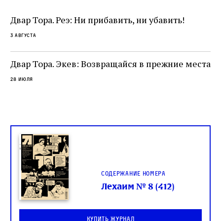
от
и
одним из раввинов Венеции
чт
Двар Тора. Реэ: Ни прибавить, ни убавить!
ко
са
3 августа
ие
о
Двар Тора. Экев: Возвращайся в прежние места
28 июля
Содержание номера
Лехаим № 8 (412)
Купить журнал