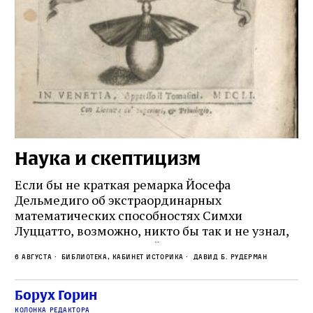
Наука и скептицизм
П
и
Если бы не краткая ремарка Йосефа
е
Дельмедиго об экстраординарных
математических способностях Симхи
Пр
Луццатто, возможно, никто бы так и не узнал,
по
что этот эрудированный и несколько
ме
6 августа
Библиотека, кабинет историка
Давид Б. Рудерман
сварливый венецианский талмудист имел
ча
какое‑то отношение к научной деятельности.
ст
 и
На протяжении почти шестидесяти лет,
Борух Горин
5 а
не
к
вплоть до своей кончины, Луццатто был
колонка редактора