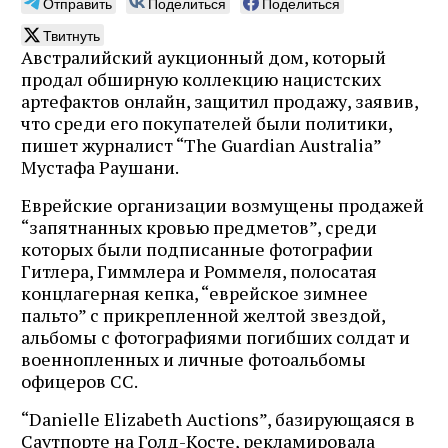
Отправить
Поделиться
Поделиться
Твитнуть
Австралийский аукционный дом, который
продал обширную коллекцию нацистских
артефактов онлайн, защитил продажу, заявив,
что среди его покупателей были политики,
пишет журналист “The Guardian Australia”
Мустафа Раушани.
Еврейские организации возмущены продажей
“запятнанных кровью предметов”, среди
которых были подписанные фотографии
Гитлера, Гиммлера и Роммеля, полосатая
концлагерная кепка, “еврейское зимнее
пальто” с прикрепленной желтой звездой,
альбомы с фотографиями погибших солдат и
военнопленных и личные фотоальбомы
офицеров СС.
“Danielle Elizabeth Auctions”, базирующаяся в
Саутпорте на Голд-Косте, рекламировала