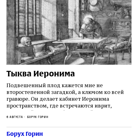
Тыква Иеронима
Н
Подвешенный плод кажется мне не
Ес
второстепенной загадкой, а ключом ко всей
Де
гравюре. Он делает кабинет Иеронима
ма
т
пространством, где встречаются иврит,
Лу
греческий и латынь; буквальный смысл и
чт
6 августа
Борух Горин
6 а
церковная традиция; филологическая
св
точность и понятность; переводчик,
ка
убеждённый в необходимости исправления, и
На
Борух Горин
ти: