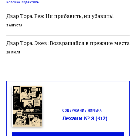
читатель, воспринимающий исправление как
вп
е
колонка редактора
разрушение священного текста. Перед нами
од
и
не просто покровитель переводчиков,
Двар Тора. Реэ: Ни прибавить, ни убавить!
окружённый книгами. Перед нами человек,
3 августа
одно решение которого вызвало возмущение
целой общины и стало частью многовекового
спора о том, кому принадлежит последнее
Двар Тора. Экев: Возвращайся в прежние места
слово в переводе Библии
28 июля
Содержание номера
Лехаим № 8 (412)