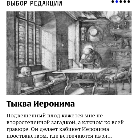
Выбор редакции
Тыква Иеронима
Н
Подвешенный плод кажется мне не
Ес
второстепенной загадкой, а ключом ко всей
Де
гравюре. Он делает кабинет Иеронима
ма
т
пространством, где встречаются иврит,
Лу