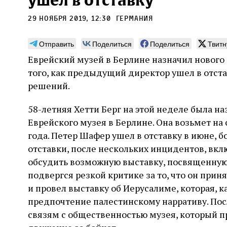
ушел в отставку
29 ноября 2019, 12:30
Германия
Отправить
Поделиться
Поделиться
Твитн
Еврейский музей в Берлине назначил нового
Погромы 1929 года:
Мо
того, как предыдущий директор ушел в отста
неделя, изменившая
и с
решений.
судьбу еврейского ишува
По ме
58-летняя Хетти Берг на этой неделе была 
конце
Примерно за полторы недели до начала
стано
Еврейского музея в Берлине. Она возьмет на 
погромов Ребе совершал поездку по святым
печей
местам Эрец‑Исраэль. Он посетил, в
года. Петер Шафер ушел в отставку в июне, б
тела п
частности, Пещеру праотцев и Западную
остав
отставки, после нескольких инцидентов, вк
стену. Он, несомненно, почувствовал
2 авг
смерти
необычайное напряжение и сознательно
Фреди
обсудить возможную выставку, посвященную 
5 августа
Проверено временем
Александр
город
Ксени
отказался приходить к Стене в Тиша бе‑Ав,
Ицкович
подвергся резкой критике за то, что он прин
день 
чтобы не собирать вокруг себя большое
и провел выставку об Иерусалиме, которая, к
количество хасидов и жителей города и тем
самым не усиливать напряжённость
предпочтение палестинскому нарративу. Пос
связям с общественностью музея, который п