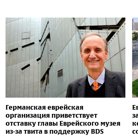
Германская еврейская
Е
организация приветствует
з
отставку главы Еврейского музея
к
из-за твита в поддержку BDS
с