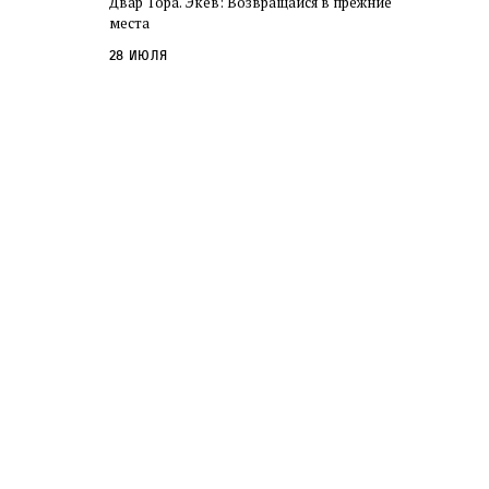
Двар Тора. Экев: Возвращайся в прежние
слово в переводе Библии
места
28 июля