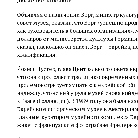
движение за бойкот.
Объявляя о назначении Берг, министр культу
совет музея, сказала, что Берг «успешно пр
как руководитель в больших организациях». 
долларов от министерства культуры Германи
сказал, насколько он знает, Берг — еврейка, н
квалификация.
Йозеф Шустер, глава Центрального совета евр
что она «продолжит традицию современных в
продемонстрирует эмпатию к еврейской общ
надежду, что «с ней у руля музей снова войд
в Гааге (Голландия). В 1989 году она была н
Еврейском историческом музее в Амстердаме
главным куратором музейного комплекса Евре
живет с французским фотографом Фредерик