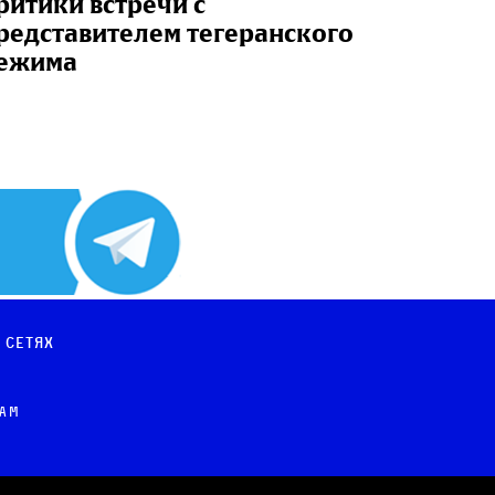
ритики встречи с
редставителем тегеранского
ежима
 сетях
рам