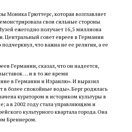
ры Моника Грюттерс, которая возглавляет
одемонстрировала свои сильные стороны
Музей ежегодно получает 16,5 миллиона
и. Центральный совет евреев в Германии
о подчеркнул, что важна не ее религия, а ее
еев Германии, сказал, что он надеется,
ыставок … и в то же время
ине в Германии и Израилю». И выразил
ет в более спокойные воды». Берг родилась
азначена куратором и историком культуры в
; а в 2002 году стала управляющим и
йского культурного квартала города. Она
ом Бреннером.