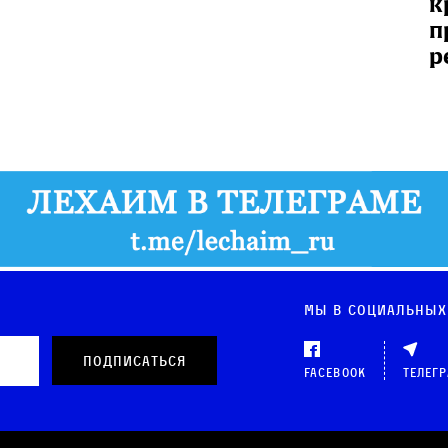
к
п
р
Мы в социальных
Facebook
Телег