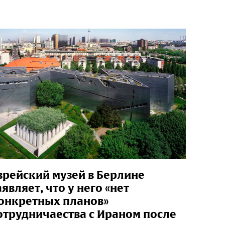
врейский музей в Берлине
аявляет, что у него «нет
онкретных планов»
отрудничаества с Ираном после