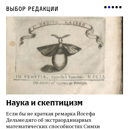
Выбор редакции
Наука и скептицизм
П
и
Если бы не краткая ремарка Йосефа
е
Дельмедиго об экстраординарных
математических способностях Симхи