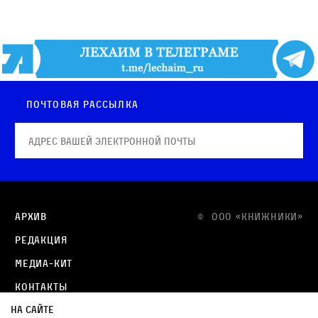
Почтовая рассылка
Архив
© OOO «КНИЖНИКИ»
Редакция
Медиа-кит
Контакты
На сайте
Политика в отношении обработки персональных