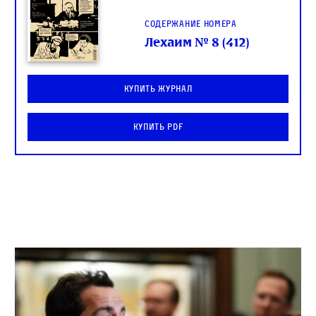
Содержание номера
Лехаим № 8 (412)
Купить журнал
Купить PDF