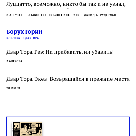
Пр
Луццатто, возможно, никто бы так и не узнал,
по
что этот эрудированный и несколько
ме
6 августа
Библиотека, кабинет историка
Давид Б. Рудерман
сварливый венецианский талмудист имел
ча
какое‑то отношение к научной деятельности.
ст
 и
На протяжении почти шестидесяти лет,
Борух Горин
5 а
не
к
вплоть до своей кончины, Луццатто был
колонка редактора
от
и
одним из раввинов Венеции
чт
Двар Тора. Реэ: Ни прибавить, ни убавить!
ко
са
3 августа
ие
о
Двар Тора. Экев: Возвращайся в прежние места
28 июля