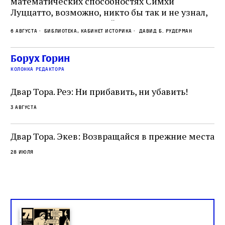
математических способностях Симхи
Пр
Луццатто, возможно, никто бы так и не узнал,
по
что этот эрудированный и несколько
ме
6 августа
Библиотека, кабинет историка
Давид Б. Рудерман
сварливый венецианский талмудист имел
ча
какое‑то отношение к научной деятельности.
ст
 и
На протяжении почти шестидесяти лет,
Борух Горин
5 а
не
к
вплоть до своей кончины, Луццатто был
колонка редактора
от
и
одним из раввинов Венеции
чт
Двар Тора. Реэ: Ни прибавить, ни убавить!
ко
са
3 августа
ие
о
Двар Тора. Экев: Возвращайся в прежние места
28 июля