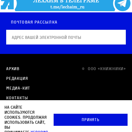
Почтовая рассылка
Архив
© OOO «КНИЖНИКИ»
Редакция
Медиа-кит
Контакты
На сайте
Политика в отношении обработки персональных
используются
данных
cookies. Продолжая
Принять
использовать сайт,
Политика обработки файлов cookie
вы