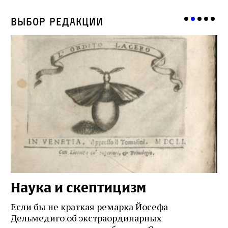
Выбор редакции
Наука и скептицизм
П
и
Если бы не краткая ремарка Йосефа
е
Дельмедиго об экстраординарных