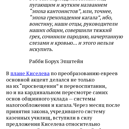
пугающим и жутким названием
“эпоха кантонистов”, или, точнее,
“эпоха грехопадения кагала”, ибо,
воистину, наши отцы, руководители
наших общин, совершили тяжкий
грех, сочинили пародию, начертанную
слезами и кровью… и этого нельзя
искупить.
Рабби Борух Эпштейн
В
плане Киселева
по преобразованию евреев
основной акцент делался не только
на их “просвещении” и перевоспитании,
но и на кардинальном пересмотре самих
основ общинного уклада — системы
налогообложения и кагала. Через месяц после
принятия закона, учредившего систему
казенных училищ, вступили в силу
предложения Киселева относительно