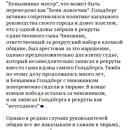
“Беньоминке мосер”, что может быть
переведено как “Беня‑доносчик”. Гольдберг
активно сопротивлялся политике кагального
руководства своего города и донес властям,
что у одной вдовы забрали в рекруты
единственного сына. Чиновник,
ответственный за рекрутский набор в клецкой
общине, был арестован за это нарушение,
однако предположительно дал взятку судье,
который незамедлительно записал в рекруты
вместо сына вдовы самого Гольдберга. Тяжба
по этому делу продолжалась много лет,
и Беньямин Гольдберг с чиновником
попеременно сидели в тюрьме. В конце
концов победа осталась за чиновником,
и он записал Гольдберга в рекруты как
“неугодного”
.
Однако в редких случаях руководителей
общин все же наказывали и сажали в тюрьму,