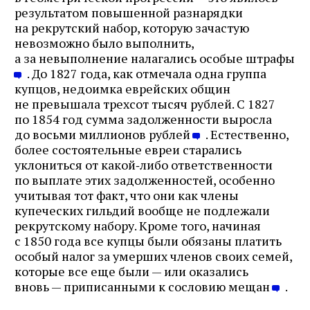
результатом повышенной разнарядки
на рекрутский набор, которую зачастую
невозможно было выполнить,
а за невыполнение налагались особые штрафы
. До 1827 года, как отмечала одна группа
купцов, недоимка еврейских общин
не превышала трехсот тысяч рублей. С 1827
по 1854 год сумма задолженности выросла
до восьми миллионов рублей
. Естественно,
более состоятельные евреи старались
уклониться от какой‑либо ответственности
по выплате этих задолженностей, особенно
учитывая тот факт, что они как члены
купеческих гильдий вообще не подлежали
рекрутскому набору. Кроме того, начиная
с 1850 года все купцы были обязаны платить
особый налог за умерших членов своих семей,
которые все еще были — или оказались
вновь — приписанными к сословию мещан
.