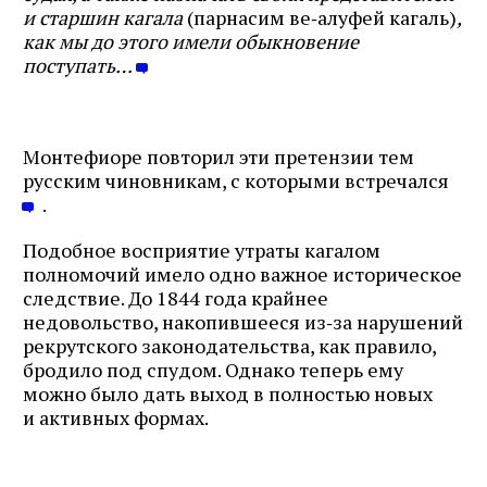
и старшин кагала
(парнасим ве‑алуфей кагаль)
,
как мы до этого имели обыкновение
поступать…
Монтефиоре повторил эти претензии тем
русским чиновникам, с которыми встречался
.
Подобное восприятие утраты кагалом
полномочий имело одно важное историческое
следствие. До 1844 года крайнее
недовольство, накопившееся из‑за нарушений
рекрутского законодательства, как правило,
Журнал ЛЕХАИМ в вашем
бродило под спудом. Однако теперь ему
можно было дать выход в полностью новых
email
и активных формах.
Подпишитесь на рассылку журнала ЛЕХАИМ и получайте
самые интересные публикации с сайта по электронной