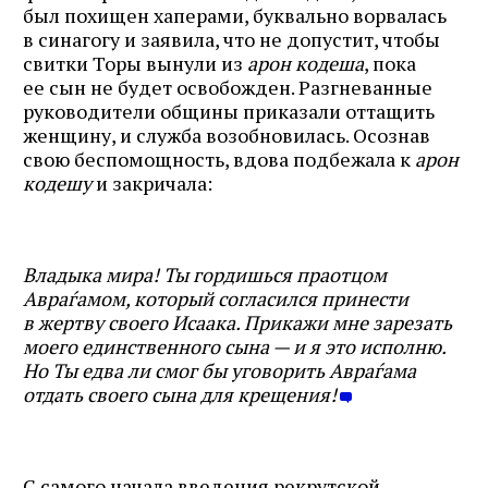
был похищен хаперами, буквально ворвалась
в синагогу и заявила, что не допустит, чтобы
свитки Торы вынули из
арон кодеша
, пока
ее сын не будет освобожден. Разгневанные
руководители общины приказали оттащить
женщину, и служба возобновилась. Осознав
свою беспомощность, вдова подбежала к
арон
кодешу
и закричала:
Владыка мира! Ты гордишься праотцом
Авраѓамом, который согласился принести
в жертву своего Исаака. Прикажи мне зарезать
моего единственного сына — и я это исполню.
Но Ты едва ли смог бы уговорить Авраѓама
отдать своего сына для крещения!
С самого начала введения рекрутской