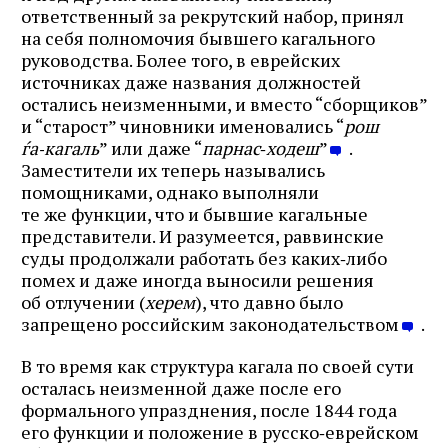
ответственный за рекрутский набор, принял
на себя полномочия бывшего кагального
руководства. Более того, в еврейских
источниках даже названия должностей
остались неизменными, и вместо “сборщиков”
и “старост” чиновники именовались “
рош
ѓа‑кагаль
” или даже “
парнас
‑
ходеш
”
.
Заместители их теперь назывались
помощниками, однако выполняли
те же функции, что и бывшие кагальные
представители. И разумеется, раввинские
суды продолжали работать без каких‑либо
помех и даже иногда выносили решения
об отлучении (
херем
), что давно было
запрещено российским законодательством
.
В то время как структура кагала по своей сути
осталась неизменной даже после его
формального упразднения, после 1844 года
его функции и положение в русско‑еврейском