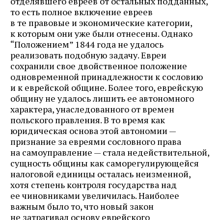
отделявшего евреев от остальных подданных,
то есть полное включение евреев
в те правовые и экономические категории,
к которым они уже были отнесены. Однако
“Положением” 1844 года не удалось
реализовать подобную задачу. Евреи
сохранили свое двойственное положение
одновременной принадлежности к сословию
и к еврейской общине. Более того, еврейскую
общину не удалось лишить ее автономного
характера, унаследованного от времен
польского правления. В то время как
юридическая основа этой автономии —
признание за евреями сословного права
на самоуправление — стала недействительной,
сущность общины как саморегулирующейся
налоговой единицы осталась неизменной,
хотя степень контроля государства над
ее чиновниками увеличилась. Наиболее
важным было то, что новый закон
не затрагивал основу еврейского