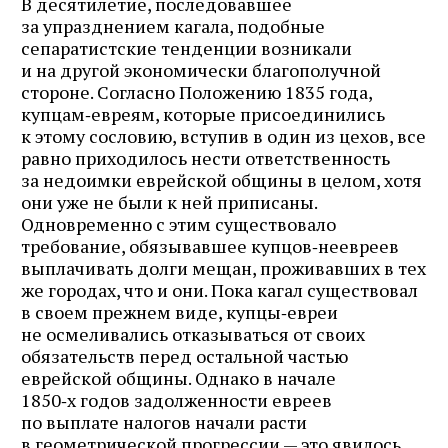
В десятилетие, последовавшее
за упразднением кагала, подобные
сепаратистские тенденции возникали
и на другой экономически благополучной
стороне. Согласно Положению 1835 года,
купцам‑евреям, которые присоединились
к этому сословию, вступив в один из цехов, все
равно приходилось нести ответственность
за недоимки еврейской общины в целом, хотя
они уже не были к ней приписаны.
Одновременно с этим существовало
требование, обязывавшее купцов‑неевреев
выплачивать долги мещан, проживавших в тех
же городах, что и они. Пока кагал существовал
в своем прежнем виде, купцы‑евреи
не осмеливались отказываться от своих
обязательств перед остальной частью
еврейской общины. Однако в начале
1850‑х годов задолженности евреев
по выплате налогов начали расти
в геометрической прогрессии — это явилось