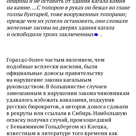
общины и не оставить от здания кагала камня
на камне. …С топором в руках он бежал во главе
толпы бунтарей, тоже вооруженных топорами;
прежде чем их успели остановить, они сломали
железные засовы на дверях здания кагала
и освободили троих заключенных
.
Гораздо более частым явлением, чем
подобные всплески насилия, были
официальные доносы правительству
на нарушение закона кагальным
руководством. В большинстве случаев
замешанным в нарушении закона чиновникам
удавалось избежать наказания, подкупив
русских бюрократов, а авторов доноса сдавали
в рекруты или ссылали в Сибирь. Наибольшую
огласку получил случай, произошедший
с Беньямином Гольдбергом из Клецка,
известным в литературе того времени как