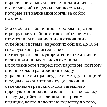
евреев с остальным населением мириться
с какими‑либо ощутимыми потерями,
которые эти начинания могли за собой
повлечь.
Эта особая озабоченность сбором податей
и рекрутским набором также объясняется
отсутствием ограничений в отношении
судебной системы еврейских общин. До 1864
года русское правительство
не интересовалось упорядочиванием жизни
своих подданных, за исключением
их обязанностей перед государством; поэтому
оно не делало разделения между
управлением и правосудием, между полицией
и судами. Хотя в теории существование
отдельных еврейских судов ущемляло
царскую монополию на власть, но, поскольку
эти суды действовали под контролем
полиции, какое дело правительству до того,
как евреи улаживают между собой споры?