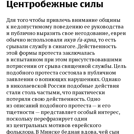
Центробежные силы
почте
Для того чтобы привлечь внимание общины
к недопустимому поведению ее руководства
Подписаться
и публично выразить свое негодование, евреи
обычно использовали
икув ѓа‑криа
, то есть
срывали службу в синагоге. Действенность
этой формы протеста заключалась
в испытанном при этом присутствовавшими
потрясении от срыва священной службы. Цель
подобного протеста состояла в публичном
заявлении о вопиющих нарушениях. Однако
в николаевской России подобные действия
стали столь частыми, что практически
потеряли свою действенность. Одно
из описаний подобного протеста — и его
тщетности — представляет особый интерес,
поскольку перефразирует один
из центральных мотивов еврейского
фольклора. В Минске бедная вдова, чей сын