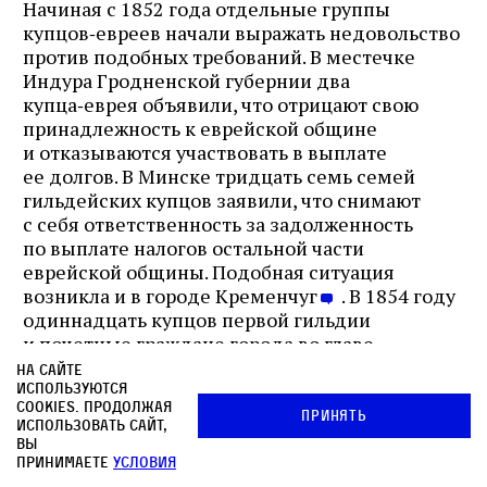
Начиная с 1852 года отдельные группы
купцов‑евреев начали выражать недовольство
против подобных требований. В местечке
Индура Гродненской губернии два
купца‑еврея объявили, что отрицают свою
принадлежность к еврейской общине
и отказываются участвовать в выплате
ее долгов. В Минске тридцать семь семей
гильдейских купцов заявили, что снимают
с себя ответственность за задолженность
по выплате налогов остальной части
еврейской общины. Подобная ситуация
возникла и в городе Кременчуг
. В 1854 году
одиннадцать купцов первой гильдии
и почетные граждане города во главе
с будущим бароном Евзелем Гинцбургом,
На сайте
видимо, попытались добиться для себя такого
используются
cookies. Продолжая
же порядка налогообложения, написав ряд
Принять
использовать сайт,
ходатайств, в которых высказывались
вы
в поддержку политики правительства
принимаете
условия
по разделению евреев на полезных