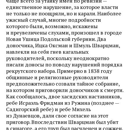
чаще всего за утайку имен по ревизии —
единственное нарушение, за которое власти
не только не поощряли, но и карали. Наиболее
ужасный случай, многие подробности
которого были, возможно, искажены
и преувеличены слухами, произошел в городе
Новая Ушица Подольской губернии. Два
доносчика, Ицка Оксман и Шмуль Шварцман,
навлекли на себя гнев кагальных
руководителей, поскольку неоднократно
писали доносы по поводу нарушений порядка
рекрутского набора. Примерно в 1838 году
общинные и религиозные руководители
предположительно созвали тайное собрание,
на котором приговорили доносчиков к смерти.
Как сообщалось, двое хасидских наставников,
ребе Исраэль Фридман из Ружина (позднее —
Садигорский ребе) и ребе Михель
из Дунаевцов, дали свое согласие на этот
приговор. Впоследствии Шварцман был убит
в синагоге, а его труп был расчленен и сожжен.