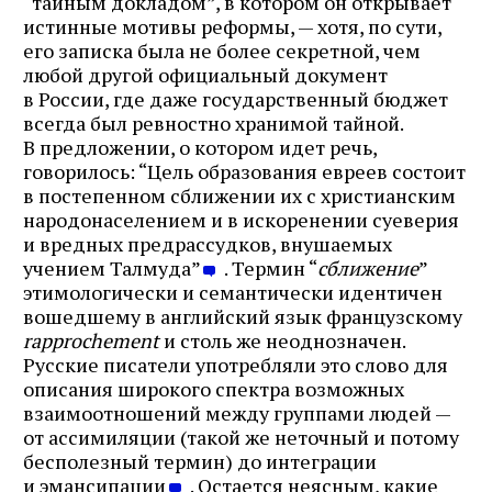
“тайным докладом”, в котором он открывает
истинные мотивы реформы, — хотя, по сути,
его записка была не более секретной, чем
любой другой официальный документ
в России, где даже государственный бюджет
всегда был ревностно хранимой тайной.
В предложении, о котором идет речь,
говорилось: “Цель образования евреев состоит
в постепенном сближении их с христианским
народонаселением и в искоренении суеверия
и вредных предрассудков, внушаемых
учением Талмуда”
. Термин “
сближение
”
этимологически и семантически идентичен
вошедшему в английский язык французскому
rapprochement
и столь же неоднозначен.
Русские писатели употребляли это слово для
описания широкого спектра возможных
взаимоотношений между группами людей —
от ассимиляции (такой же неточный и потому
бесполезный термин) до интеграции
и эмансипации
. Остается неясным, какие