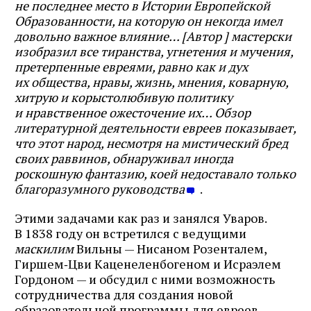
не последнее место в Истории Европейской
Образованности, на которую он некогда имел
довольно важное влияние… [Автор ] мастерски
изобразил все тиранства, угнетения и мучения,
претерпенные евреями, равно как и дух
их общества, нравы, жизнь, мнения, коварную,
хитрую и корыстолюбивую политику
и нравственное ожесточение их… Обзор
литературной деятельности евреев показывает,
что этот народ, несмотря на мистический бред
своих раввинов, обнаруживал иногда
роскошную фантазию, коей недоставало только
благоразумного руководства
.
Этими задачами как раз и занялся Уваров.
Журнал ЛЕХАИМ в вашем
В 1838 году он встретился с ведущими
маскилим
Вильны — Нисаном Розенталем,
email
Гиршем‑Цви Каценеленбогеном и Исраэлем
Гордоном — и обсудил с ними возможность
сотрудничества для создания новой
Подпишитесь на рассылку журнала ЛЕХАИМ и получайте
самые интересные публикации с сайта по электронной
образовательной программы для евреев