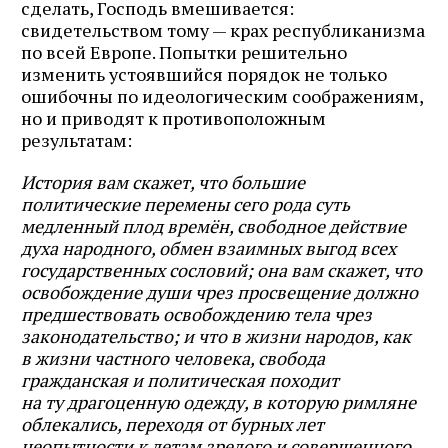
сделать, Господь вмешивается:
свидетельством тому — крах республиканизма
по всей Европе. Попытки решительно
изменить устоявшийся порядок не только
ошибочны по идеологическим соображениям,
но и приводят к противоположным
результатам:
История вам скажет, что большие
политические перемены сего рода суть
медленный плод времён, свободное действие
духа народного, обмен взаимных выгод всех
государственных сословий; она вам скажет, что
освобождение души чрез просвещение должно
предшествовать освобождению тела чрез
законодательство; и что в жизни народов, как
в жизни частного человека, свобода
гражданская и политическая походит
на ту драгоценную одежду, в которую римляне
облекались, переходя от бурных лет
неопытности к летам зрелого и совершенного