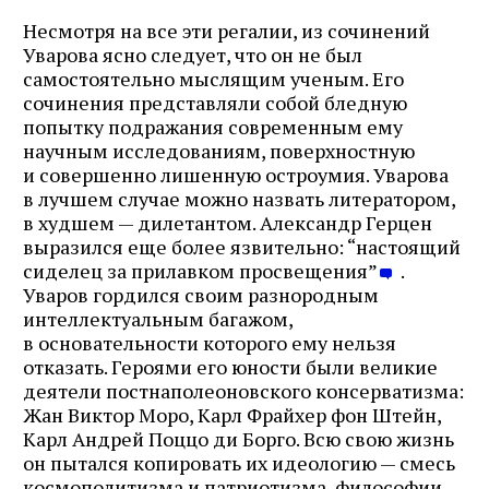
Несмотря на все эти регалии, из сочинений
Уварова ясно следует, что он не был
самостоятельно мыслящим ученым. Его
сочинения представляли собой бледную
попытку подражания современным ему
научным исследованиям, поверхностную
и совершенно лишенную остроумия. Уварова
в лучшем случае можно назвать литератором,
в худшем — дилетантом. Александр Герцен
выразился еще более язвительно: “настоящий
сиделец за прилавком просвещения”
.
Уваров гордился своим разнородным
интеллектуальным багажом,
в основательности которого ему нельзя
отказать. Героями его юности были великие
деятели постнаполеоновского консерватизма:
Жан Виктор Моро, Карл Фрайхер фон Штейн,
Карл Андрей Поццо ди Борго. Всю свою жизнь
он пытался копировать их идеологию — смесь
космополитизма и патриотизма, философии