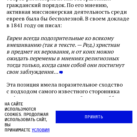
гражданский порядок. По его мнению,
активная миссионерская деятельность среди
евреев была бы бесполезной. В своем докладе
в 1841 году он писал:
Евреи всегда подозрительные ко всякому
вмешиванию (так в тексте. — Ред.) христиан
в предмет их верования, и от коих можно
ожидать перемены в мнениях религиозных
тогда только, когда сами собой они постигнут
свои заблуждения…
Эта позиция имела поразительное сходство
с подходом самого известного сторонника
реформирования евреев на Западе — аббата
Грегуара. Последний полагал, что обращению
На сайте
используются
евреев — а это был его долгосрочный план —
cookies. Продолжая
должны предшествовать практические
Принять
использовать сайт,
перемены, а навязывание христианства может
вы
принимаете
условия
лишь помешать делу
. Уваров, несомненно,