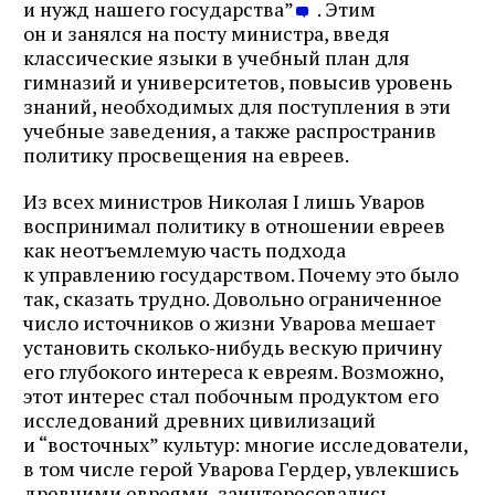
и нужд нашего государства”
. Этим
он и занялся на посту министра, введя
классические языки в учебный план для
гимназий и университетов, повысив уровень
знаний, необходимых для поступления в эти
учебные заведения, а также распространив
политику просвещения на евреев.
Из всех министров Николая I лишь Уваров
воспринимал политику в отношении евреев
как неотъемлемую часть подхода
к управлению государством. Почему это было
так, сказать трудно. Довольно ограниченное
число источников о жизни Уварова мешает
установить сколько‑нибудь вескую причину
его глубокого интереса к евреям. Возможно,
этот интерес стал побочным продуктом его
исследований древних цивилизаций
и “восточных” культур: многие исследователи,
в том числе герой Уварова Гердер, увлекшись
древними евреями, заинтересовались