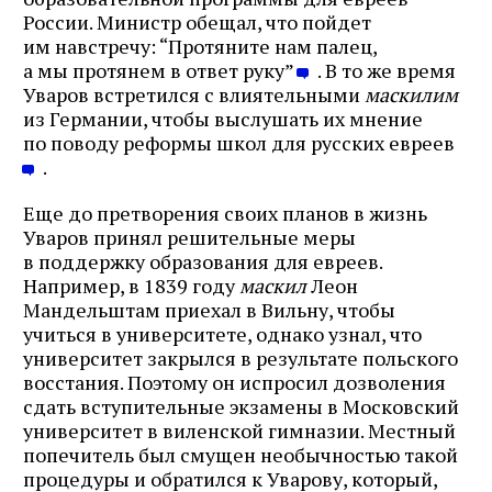
почте
России. Министр обещал, что пойдет
им навстречу: “Протяните нам палец,
а мы протянем в ответ руку”
. В то же время
Уваров встретился с влиятельными
маскилим
Подписаться
из Германии, чтобы выслушать их мнение
по поводу реформы школ для русских евреев
.
Еще до претворения своих планов в жизнь
Уваров принял решительные меры
в поддержку образования для евреев.
Например, в 1839 году
маскил
Леон
Мандельштам приехал в Вильну, чтобы
учиться в университете, однако узнал, что
университет закрылся в результате польского
восстания. Поэтому он испросил дозволения
сдать вступительные экзамены в Московский
университет в виленской гимназии. Местный
попечитель был смущен необычностью такой
процедуры и обратился к Уварову, который,