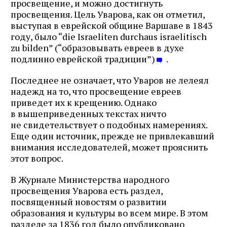
просвещение, и можно достигнуть
просвещения. Цель Уварова, как он отметил,
выступая в еврейской общине Варшаве в 1843
году, было “die Israeliten durchaus israelitisch
zu bilden” (“образовывать евреев в духе
подлинно еврейской традиции”)
.
Последнее не означает, что Уваров не лелеял
надежд на то, что просвещение евреев
приведет их к крещению. Однако
в вышеприведенных текстах ничто
не свидетельствует о подобных намерениях.
Еще один источник, прежде не привлекавший
внимания исследователей, может прояснить
этот вопрос.
В Журнале Министерства народного
просвещения Уварова есть раздел,
посвященный новостям о развитии
образования и культуры во всем мире. В этом
разделе за 1836 год было опубликовано