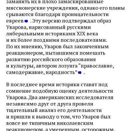
заманить их в плохо замаскированные
миссионерские учреждения, однако его планы
срываются благодаря проницательности
евреев
. Эту версию подтверждал образ
Уварова, нарисованный русскими
либеральными историками XIX века
и их более поздними последователями.
По их мнению, Уваров был законченным
реакционером, пытавшимся помешать
развитию российского образования
и культуры, автором лозунга “православие,
самодержавие, народность”
.
В последнее время историки ставят под
сомнение подобную оценку деятельности
Уварова. Два американских исследователя
независимо друг от друга провели
тщательный анализ его деятельности
и пришли к выводу о том, что Уваров был
вовсе не типичным николаевским
реакционером, а умеренным, осторожным,