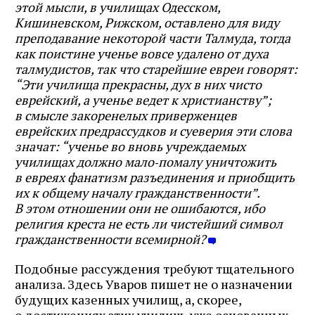
этой мысли, в училищах Одесском,
Кишиневском, Рижском, оставлено для виду
преподавание некоторой части Талмуда, тогда
как поистине ученье вовсе удалено от духа
талмудистов, так что старейшие евреи говорят:
“Эти училища прекрасны, дух в них чисто
еврейский, а ученье ведет к христианству”;
в смысле закоренелых приверженцев
еврейских предрассудков и суеверия эти слова
значат: “ученье во вновь учреждаемых
училищах должно мало‑помалу уничтожить
в евреях фанатизм разъединения и приобщить
их к общему началу гражданственности”.
В этом отношении они не ошибаются, ибо
религия креста не есть ли чистейший символ
гражданственности всемирной?
Подобные рассуждения требуют тщательного
анализа. Здесь Уваров пишет не о назначении
будущих казенных училищ, а, скорее,
о достижениях этих училищ, уже основанных