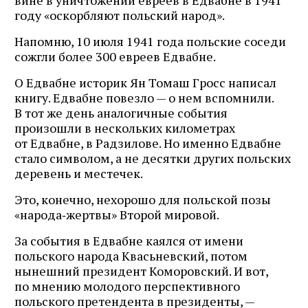
году «оскорбляют польский народ».
Напомню, 10 июля 1941 года польские соседи
сожгли более 300 евреев Едвабне.
О Едвабне историк Ян Томаш Гросс написал
книгу. Едвабне повезло — о нем вспомнили.
В тот же день аналогичные события
произошли в нескольких километрах
от Едвабне, в Радзилове. Но именно Едвабне
стало символом, а не десятки других польских
деревень и местечек.
Это, конечно, нехорошо для польской позы
«народа‑жертвы» Второй мировой.
За события в Едвабне каялся от имени
польского народа Квасьневский, потом
нынешний президент Коморовский. И вот,
по мнению молодого перспективного
польского претендента в президенты, —