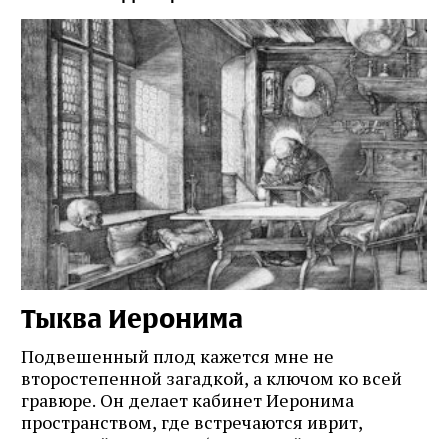
Тыква Иеронима
Н
Подвешенный плод кажется мне не
Ес
второстепенной загадкой, а ключом ко всей
Де
гравюре. Он делает кабинет Иеронима
ма
т
пространством, где встречаются иврит,
Лу
греческий и латынь; буквальный смысл и
чт