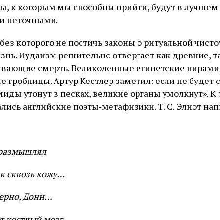
еты, к которым мы способны прийти, будут в лучшем
и неточными.
ез которого не постичь законы о ритуальной чистот
жизнь. Иудаизм решительно отвергает как древние, 
чивающие смерть. Великолепные египетские пирам
е гробницы. Артур Кестлер заметил: если не будет 
миды утонут в песках, великие органы умолкнут». К
лись английские поэты‑метафизики. Т. С. Элиот нап
 размышлял
як сквозь кожу…
верно, Донн…
ет костный мозг,