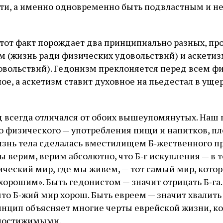
ти, а именно одновременно быть подвластным и 
этот факт порождает два принципиально разных, п
м (жизнь ради физических удовольствий) и аскетиз
овольствий). Гедонизм преклоняется перед всем ф
ное, а аскетизм ставит духовное на пьедестал в ущ
 всегда отличался от обоих вышеупомянутых. Наш
о физического — употребления пищи и напитков, п
изнь тела сделалась вместилищем Б‑жественного пр
 верим, верим абсолютно, что Б‑г искупления — в 
ический мир, где мы живем, — тот самый мир, котор
хорошим». Быть гедонистом — значит отрицать Б‑га.
что Б‑жий мир хорош. Быть евреем — значит хвалить
ринцип объясняет многие черты еврейской жизни, к
епостижимыми.