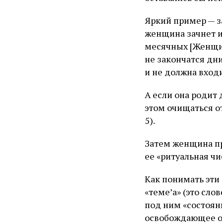
Яркий пример — за
женщина зачнет и
месячных [Женщин
не закончатся дн
и не должна вход
А если она родит 
этом очищаться от
5).
Затем женщина пр
ее «ритуальная чи
Как понимать эти
«теме’а» (это сло
под ним «состоян
освобождающее от