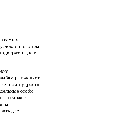
5
из самых
бусловленного тем
 подвержены, как
овие
Рамбам разъясняет
ественной мудрости
тдельные особи
т, что может
ниям
рить две