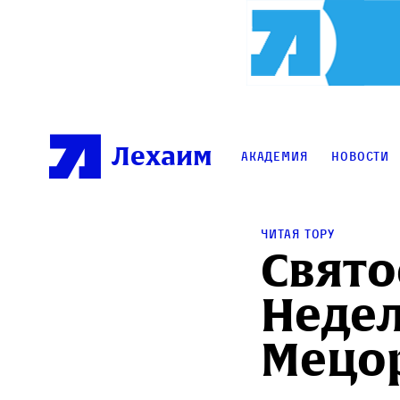
Лехаим
Академия
Новости
Читая Тору
Свято
Недел
Мецо