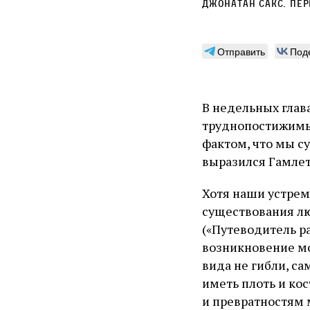
Джонатан Сакс
. Пе
Отправить
Под
В недельных глав
труднопостижимых
фактом, что мы с
выразился Гамлет
Хотя наши устрем
существования лю
(«Путеводитель ра
возникновение мо
вида не гибли, са
иметь плоть и к
и превратностям 