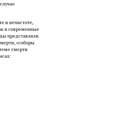
 случае
е и нечистоте,
так и современные
иды представляли
смерти, «соборы
 теме смерти
исал: