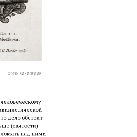
ФОТО: ВИКИПЕДИЯ
ы человеческому
аввинистической
то дело обстоит
уше (святости)
ь ломать над ними