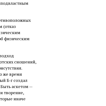
неподвластным
ротивоположных
м (отказ
изическим
ерб физическим
 подход
лотских сношений,
исутствия.
то же время
ый Б‑г создал
 Быть аскетом —
 и творение,
оторые иначе