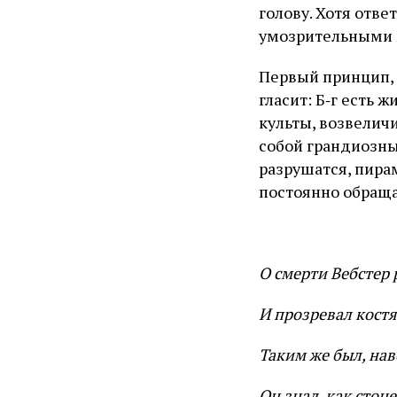
голову. Хотя отв
умозрительными 
Первый принцип, б
гласит: Б‑г есть 
культы, возвели
собой грандиозны
разрушатся, пира
постоянно обраща
О смерти Вебстер
И прозревал кост
Таким же был, на
Он знал, как стон