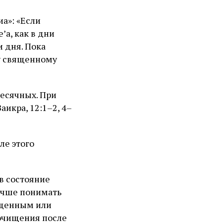
а»: «Если
’а, как в дни
 дня. Пока
му священному
месячных. При
аикра, 12:1–2, 4–
ле этого
в состояние
лучше понимать
ященным или
 очищения после