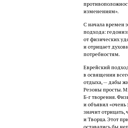
противоположнос
изменениям».
С начала времен 
подхода: гедониз
от физических уд
и отрицает духов
потребностям.
Еврейский подход
в освящении всег
отдыха, — дабы ж
Резоны просты. Мы
Б‑г творения. Физ
и объявил «очень 
значит отрицать, 
и Творца. Этот п
оставались бы н