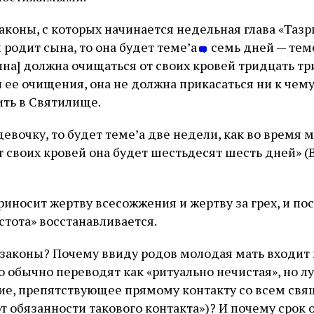
коны, с которых начинается недельная глава «Тазри
 родит сына, то она будет теме’а
семь дней — теме
а] должна очищаться от своих кровей тридцать три
и ее очищения, она не должна прикасаться ни к че
ить в Святилище.
девочку, то будет теме’а две недели, как во время 
 своих кровей она будет шестьдесят шесть дней» (В
иносит жертву всесожжения и жертву за грех, и пос
стота» восстанавливается.
 законы? Почему ввиду родов молодая мать входит 
во обычно переводят как «ритуально нечистая», но 
ие, препятствующее прямому контакту со всем св
 обязанности такового контакта»)? И почему срок