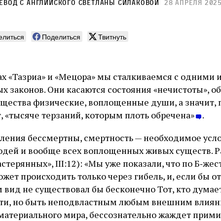
ревод с английского
Светланы Силаковой
28 апреля 202
елиться
Поделиться
Твитнуть
ах «Тазриа» и «Мецора» мы сталкиваемся с одними 
 законов. Они касаются состояния «нечистоты», о
ущества физические, воплощенные души, а значит,
, «тысяче терзаний, которым плоть обречена»
.
ления бессмертны, смертность — необходимое усл
дей и вообще всех воплощенных живых существ. 
стерянных», III:12): «Мы уже показали, что по Б‑ж
жет происходить только через гибель, и, если бы о
м вид не существовал бы бесконечно Тот, кто думае
ости, но быть неподвластным любым внешним влия
материального мира, бессознательно жаждет прими