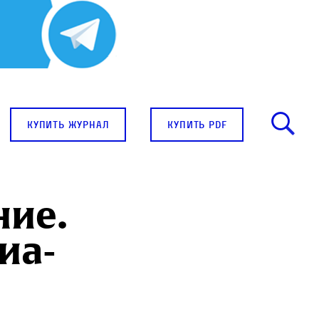
купить журнал
купить pdf
ние.
иа-